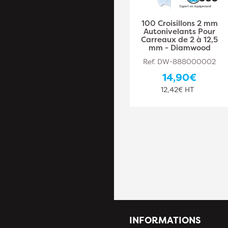
100 Croisillons
100 Croisillons 2 mm
Autonivelants à Visser
Autonivelants Pour
1 mm "HI-FIX" pour
Carreaux de 2 à 12,5
Carreaux de 2 à 20
mm - Diamwood
mm - Diamwood
Ref. DW-888000002
Ref. DW-888000032
14,90€
15,10€
12,42€ HT
12,58€ HT
INFORMATIONS