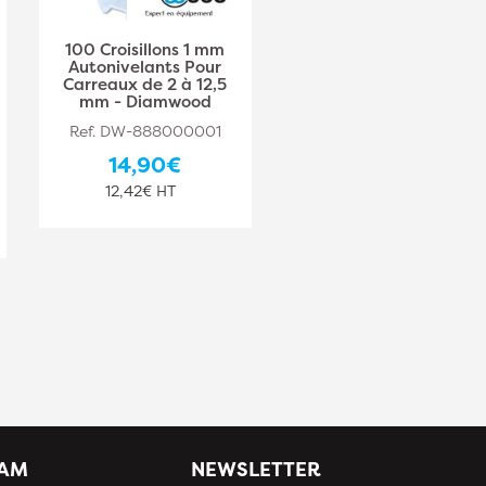
100 Croisillons 1 mm
100 Croisillons 3 mm
Autonivelants Pour
Autonivelants Pour
Carreaux de 2 à 12,5
Carreaux de 2 à 12,5
mm - Diamwood
mm - Diamwood
Ref. DW-888000001
Ref. DW-888000003
14,90€
15,00€
12,42€ HT
12,50€ HT
IAM
NEWSLETTER