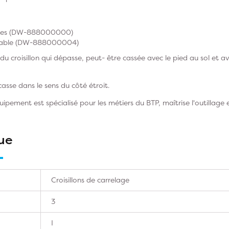
ntes (DW-888000000)
glable (DW-888000004)
du croisillon qui dépasse, peut- être cassée avec le pied au sol et 
 casse dans le sens du côté étroit.
ement est spécialisé pour les métiers du BTP, maîtrise l'outillage e
ue
Croisillons de carrelage
3
I