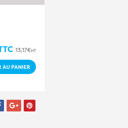
TTC
13,17€
HT
 AU PANIER