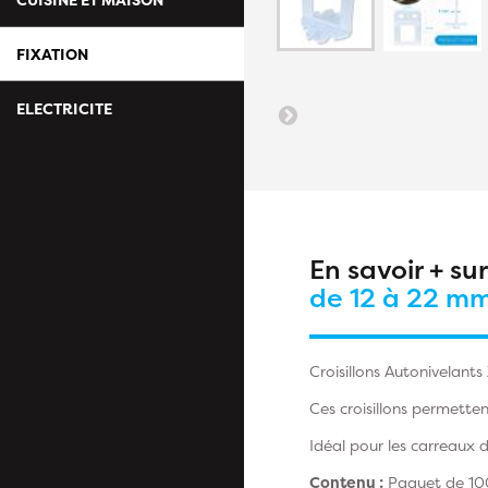
FIXATION
ELECTRICITE
En savoir + su
de 12 à 22 m
Croisillons Autonivelant
Ces croisillons permette
Idéal pour les carreaux 
Contenu :
Paquet de 100