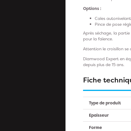
Options :
Cales autonivela
Pince de pose ré
Après séchage, la partie 
pour la faïence.
Attention le croisillon se
Diamwood Expert en équip
depuis plus de 15 ans.
Fiche techniq
Type de produit
Epaisseur
Forme