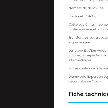
Nombre de dents : 34.
Poids net : 940 g.
Cette scie à main représe
professionnelle et la fiab
Transformez vos travaux
ergonomique.
Les produits Diamwood re
Europe, ils respectent les
intermédiaires.
Faites confiance à l'exc
Diamwood Expert en équip
depuis plus de 15 ans.
Fiche techniq