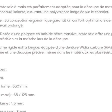
Cette scie à main est parfaitement adaptée pour la découpe de maté
anneaux isolants, assurant une polyvalence inégalée sur le chantier.
 Sa conception ergonomique garantit un confort optimal lors de son
ravail prolongé.
 Dotée d'une poignée en bois de hêtre massive, cette scie offre une 
précision et la maîtrise lors de la découpe.
ame rigide extra longue, équipée d'une denture Widia carbure (HM),
e et une découpe précise, même dans les matériaux les plus résista
ues :
mm.
a lame : 630 mm.
-maxi) : 65 / 125 mm.
 lame : 1,6 mm.
des dents : 3 mm.