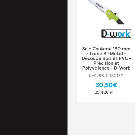
Scie à Main L. 500 x
Scie Couteau 180 mm
ép. 1 mm x 13 TPI pour
- Lame Bi-Métal -
Matériaux Isolants :
Découpe Bois et PVC -
Polystyrène, Laine,
Précision et
Mousse PUR -
Polyvalence - D-Work
Diamwood
Ref. RIB-PRSC170
Ref. DW-
30,50€
PLA1143000005
25,42€ HT
24,10€
20,08€ HT