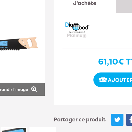
J'achète
61,10€
T
AJOUTER
randir l'image
Partager ce produit