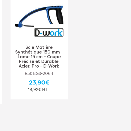
Scie Matière
Scie Manuelle de
Synthétique 150 mm -
Boucher à Os Pro
Lame 15 cm - Coupe
avec Lame Inox L.
Précise et Durable,
450 x 20 x pas 2,5
Acier, Pro - D-Work
mm - Diamwood
Ref. BGS-2064
Ref. DW-
PLA1143000000
23,90€
30,90€
19,92€ HT
25,75€ HT