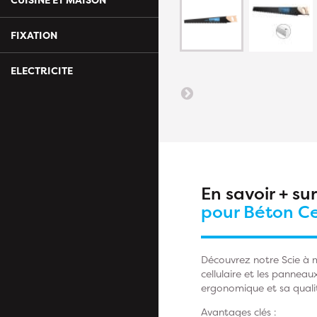
FIXATION
ELECTRICITE
En savoir + su
pour Béton Ce
Découvrez notre Scie à 
cellulaire et les panneau
ergonomique et sa qualit
Avantages clés :