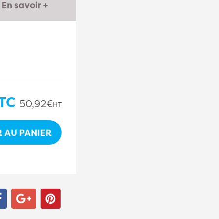
En savoir +
TC
50,92€
HT
 AU PANIER