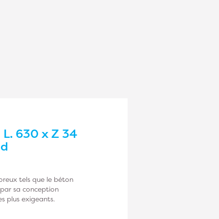
L. 630 x Z 34
od
reux tels que le béton
ue par sa conception
es plus exigeants.