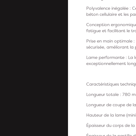
Polyvalence inégalée : 
béton cellulaire et les p
Conception ergonomique :
fatigue et facilitant le t
Prise en main optimale :
sécurisée, améliorant la 
Lame performante : La l
exceptionnellement longu
Caractéristiques techniq
Longueur totale : 780 
Longueur de coupe de l
Hauteur de la lame (mini
Épaisseur du corps de la
Épaisseur de la pastille 