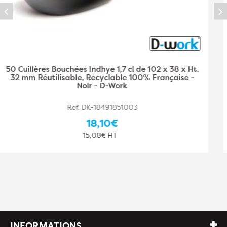
50 Cuillères Bouchées Chinoise 1,7 cl de 120 x 38 x
Ht. 32 mm 100% Biosourcé, Fabrication Française -
Translucide - D-Work
Ref. DK-18491851009
20,60€
17,17€ HT
INFORMATIONS