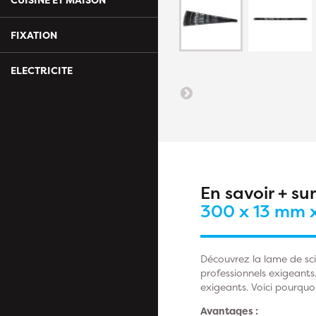
FIXATION
ELECTRICITE
En savoir + su
300 x 13 mm x
Découvrez la lame de sci
professionnels exigeants
exigeants. Voici pourquoi
Avantages :