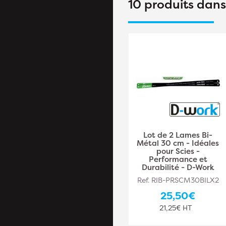
10 produits dan
5 Lames Bi-Métal 6d
Lot de 2 Lames Bi-
S611DF - 130 mm - D-
Métal 30 cm - Idéales
Work
pour Scies -
Performance et
Durabilité - D-Work
Ref. ALS-HE25806
Ref. RIB-PRSCM30BILX2
31,30€
25,50€
26,08€ HT
21,25€ HT