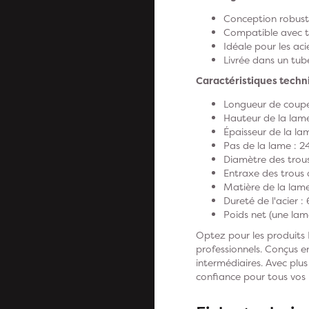
Conception robuste
Compatible avec to
Idéale pour les aci
Livrée dans un tub
Caractéristiques techn
Longueur de coupe
Hauteur de la lame
Épaisseur de la l
Pas de la lame : 24
Diamètre des trou
Entraxe des trous
Matière de la lame
Dureté de l'acier 
Poids net (une lame
Optez pour les produits
professionnels. Conçus en
intermédiaires. Avec plu
confiance pour tous vos 