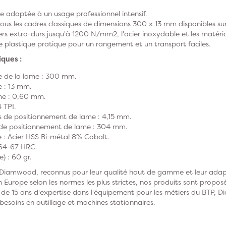
 adaptée à un usage professionnel intensif.
us les cadres classiques de dimensions 300 x 13 mm disponibles sur
ers extra-durs jusqu'à 1200 N/mm2, l'acier inoxydable et les matéria
e plastique pratique pour un rangement et un transport faciles.
iques :
 de la lame : 300 mm.
 : 13 mm.
ame : 0,60 mm.
 TPI.
s de positionnement de lame : 4,15 mm.
 de positionnement de lame : 304 mm.
 : Acier HSS Bi-métal 8% Cobalt.
: 64-67 HRC.
) : 60 gr.
 Diamwood, reconnus pour leur qualité haut de gamme et leur adap
 Europe selon les normes les plus strictes, nos produits sont proposé
s de 15 ans d'expertise dans l'équipement pour les métiers du BTP, 
besoins en outillage et machines stationnaires.