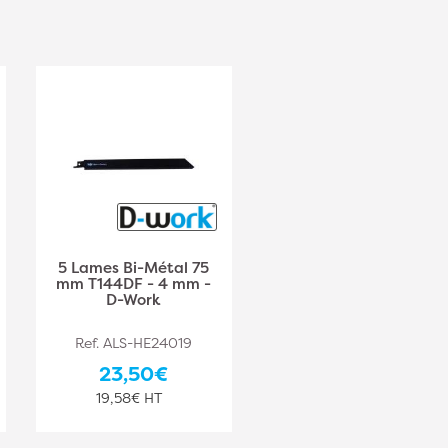
5 Lames Bi-Métal 75
5 Lames Bi-Métal 14d
mm T144DF - 4 mm -
- 130 mm - D-Work
D-Work
Ref. ALS-HE24019
Ref. ALS-HE24036
23,50€
26,00€
19,58€ HT
21,67€ HT