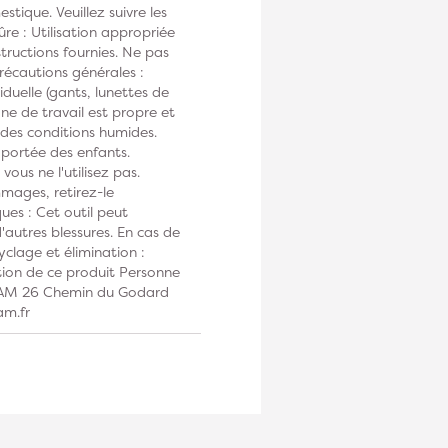
tique. Veuillez suivre les
ûre : Utilisation appropriée
tructions fournies. Ne pas
Précautions générales :
duelle (gants, lunettes de
one de travail est propre et
s des conditions humides.
 portée des enfants.
vous ne l'utilisez pas.
mmages, retirez-le
ues : Cet outil peut
autres blessures. En cas de
clage et élimination :
tion de ce produit Personne
DIAM 26 Chemin du Godard
am.fr