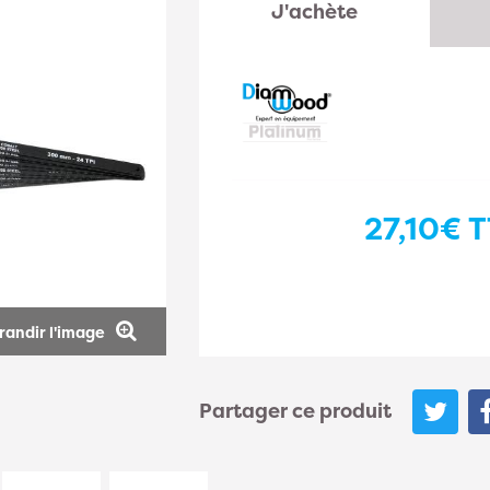
J'achète
27,10€
T
randir l'image
Partager ce produit