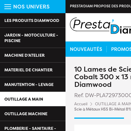
NOS UNIVERS
PRESTA'DIAM PROPOSE DES PRODU
LES PRODUITS DIAMWOOD
JARDIN - MOTOCULTURE -
PISCINE
NOUVEAUTÉS
PROMO
MACHINE D'ATELIER
10 Lames de Sci
MATERIEL DE CHANTIER
Cobalt 300 x 13 
Diamwood
MANUTENTION - LEVAGE
Ref. DW-PLA7297300
OUTILLAGE A MAIN
Accueil
OUTILLAGE A MAI
Scie à Métaux HSS Bi-Métal 8%
OUTILLAGE MACHINE
PLOMBERIE - SANITAIRE -