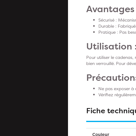
Avantages 
Sécurisé : Mécani
Durable : Fabriqué
Pratique : Pas besoi
Utilisation 
Pour utiliser le cadenas
bien verrouillé. Pour déve
Précautions
Ne pas exposer à 
Vérifiez régulière
Fiche techniq
Couleur