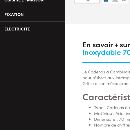
FIXATION
ELECTRICITE
En savoir + su
Inoxydable 70
Le Cadenas à Combinaison
pour résister aux intempé
Grâce à son mécanisme à 
Caractérist
Type : Cadenas à 
Matériau : Acier i
Dimensions : 70 
Nombre de chiffres