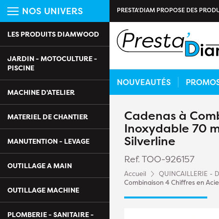
NOS UNIVERS
PRESTA'DIAM PROPOSE DES PRODU
LES PRODUITS DIAMWOOD
JARDIN - MOTOCULTURE -
PISCINE
NOUVEAUTÉS
PROMO
MACHINE D'ATELIER
Cadenas à Combi
MATERIEL DE CHANTIER
Inoxydable 70 m
Silverline
MANUTENTION - LEVAGE
Ref. TOO-926157
OUTILLAGE A MAIN
Accueil
QUINCAILLERIE - 
Combinaison 4 Chiffres en Acier
OUTILLAGE MACHINE
PLOMBERIE - SANITAIRE -