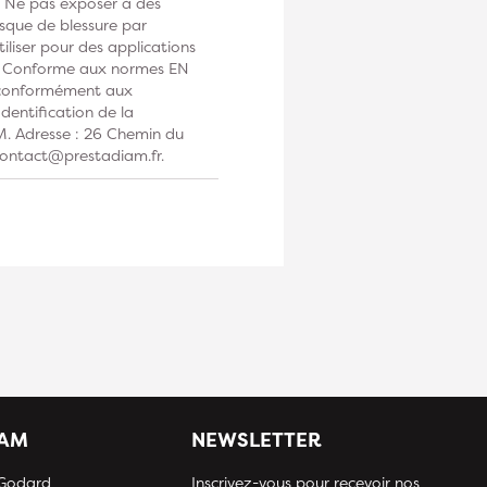
é. Ne pas exposer à des
sque de blessure par
iliser pour des applications
 : Conforme aux normes EN
t conformément aux
Identification de la
M. Adresse : 26 Chemin du
 contact@prestadiam.fr.
IAM
NEWSLETTER
 Godard
Inscrivez-vous pour recevoir nos