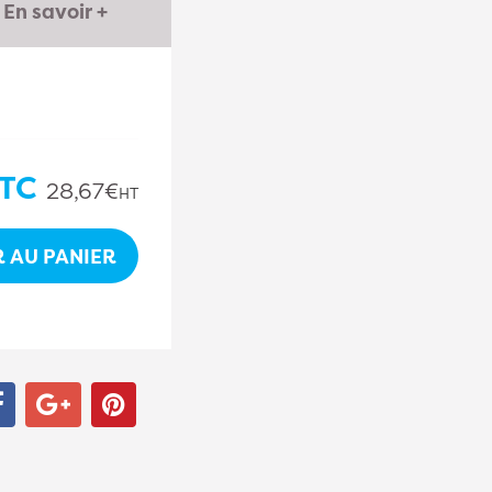
En savoir +
TC
28,67€
HT
 AU PANIER