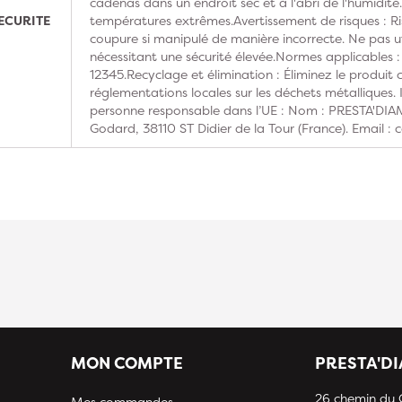
cadenas dans un endroit sec et à l'abri de l'humidit
ECURITE
températures extrêmes.Avertissement de risques : Ri
coupure si manipulé de manière incorrecte. Ne pas ut
nécessitant une sécurité élevée.Normes applicables
12345.Recyclage et élimination : Éliminez le produi
réglementations locales sur les déchets métalliques. 
personne responsable dans l’UE : Nom : PRESTA'DIA
Godard, 38110 ST Didier de la Tour (France). Email :
MON COMPTE
PRESTA'D
26 chemin du
Mes commandes