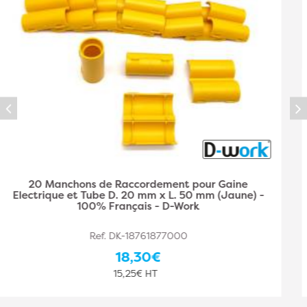
Coffret 50 Connecteurs Électriques à Levier pour Fils
Rigides et Souples - D-Work
Ref. RIB-PRGOU050DOM
35,70€
29,75€ HT