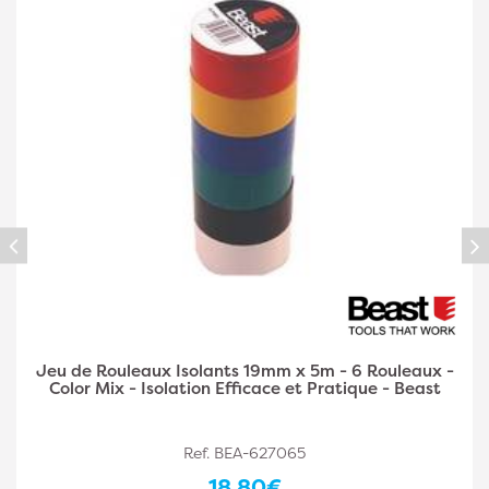
-
Jeu de Rouleaux Isolants en Téflon 10 mm x 8 m -
Résistant et Antiadhérent - Efficace et robuste -
Beast
Ref. BEA-627031
19,40€