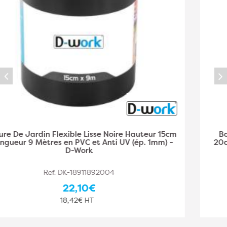
Bordure De Jardin Flexible Lisse Noire Hauteur
20cm x Longueur 9 Mètres en PVC et Anti UV (ép.
1mm) - D-Work
Ref. DK-18911892005
24,10€
20,08€ HT