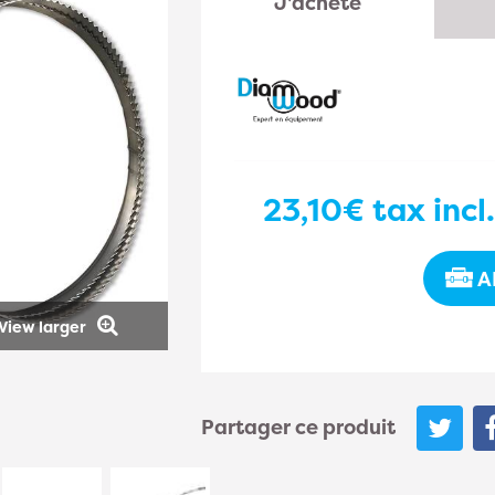
J'achète
23,10€
tax incl
A
View larger
Partager ce produit