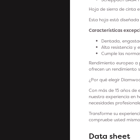
Hoja de sierra de cinta e
Esta hoja está diseñada
Características excepc
Dentada, engastad
Alta resistencia y
Cumple las normas
Rendimiento europeo a pr
ofrecen un rendimiento s
¿Por qué elegir Diamwo
Con más de 15 años de e
nuestra experiencia en 
necesidades profesionale
Transforme su experienc
compruebe usted mismo l
Data sheet