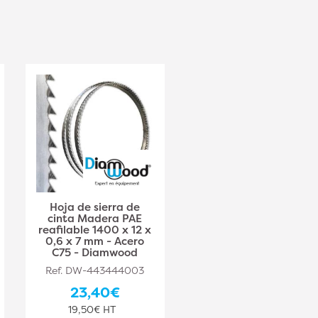
Hoja de sierra de
Hoja de sierra de
cinta Madera PAE
cinta Madera PAE
reafilable 1400 x 12 x
Reafilable 1400 x 15 x
0,6 x 7 mm - Acero
0,6 x 7 mm - Acero
C75 - Diamwood
C75 - Diamwood
Ref. DW-443444003
Ref. DW-443444004
23,40€
27,10€
19,50€ HT
22,58€ HT