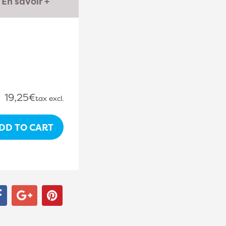
En savoir +
.
19,25€
tax excl.
DD TO CART