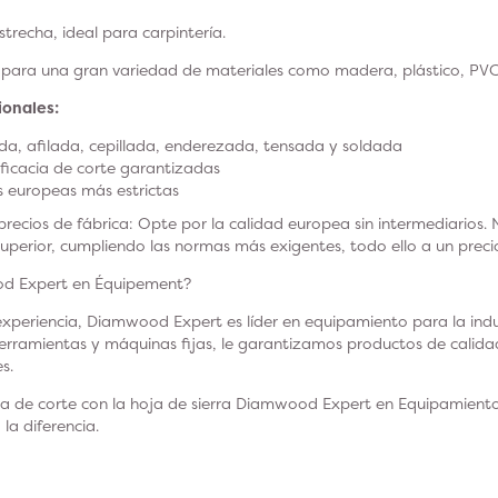
strecha, ideal para carpintería.
 para una gran variedad de materiales como madera, plástico, PV
ionales:
a, afilada, cepillada, enderezada, tensada y soldada
 eficacia de corte garantizadas
 europeas más estrictas
ecios de fábrica: Opte por la calidad europea sin intermediarios. N
uperior, cumpliendo las normas más exigentes, todo ello a un precio
od Expert en Équipement?
xperiencia, Diamwood Expert es líder en equipamiento para la indus
herramientas y máquinas fijas, le garantizamos productos de calid
s.
ia de corte con la hoja de sierra Diamwood Expert en Equipamient
a diferencia.