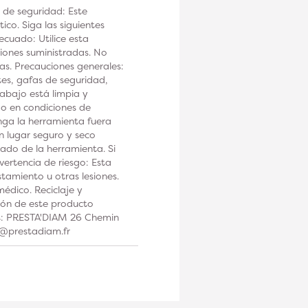
 de seguridad: Este
co. Siga las siguientes
ecuado: Utilice esta
iones suministradas. No
tas. Precauciones generales:
tes, gafas de seguridad,
rabajo está limpia y
 o en condiciones de
a la herramienta fuera
n lugar seguro y seco
ado de la herramienta. Si
ertencia de riesgo: Esta
tamiento u otras lesiones.
édico. Reciclaje y
ción de este producto
os: PRESTA'DIAM 26 Chemin
t@prestadiam.fr