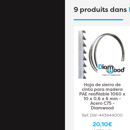
9 produits dans
Hoja de sierra de
Hoja de sierra de
cinta Madera PAE
cinta para madera
Reafilable 1490 x 6 x
PAE reafilable 1060 x
0,5 x 4 mm - Acero
10 x 0,6 x 6 mm -
C75 - Diamwood
Acero C75 -
Diamwood
Ref. DW-443444009
Ref. DW-443444000
27,10€
20,10€
22,58€ HT