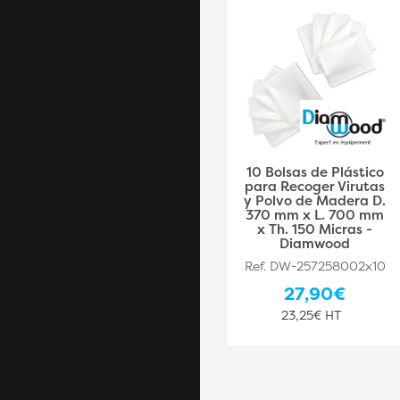
manguera flexible de
10 Bolsas de Plástico
aspiración 10 M
para Recoger Virutas
madera D. 100 mm
y Polvo de Madera D.
vuelta acero
370 mm x L. 700 mm
cobreado PU 0,4 mm
x Th. 150 Micras -
- DW-257258003 -
Diamwood
Diamwood
Ref. DW-257258002x10
Ref. DW-257258003
27,90€
150,00€
23,25€ HT
125,00€ HT