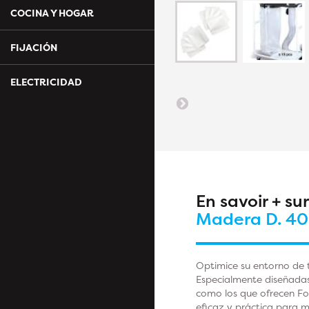
COCINA Y HOGAR
FIJACIÓN
ELECTRICIDAD
En savoir + su
Madera D. 40
Optimice su entorno de 
Especialmente diseñadas
como los que ofrecen Fox
eficaz y práctica para 