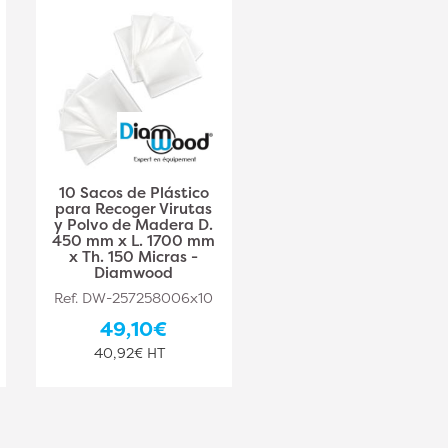
10 Sacos de Plástico
10 bolsas de plástico
para Recoger Virutas
para virutas y polvo
y Polvo de Madera D.
de madera D. 600
450 mm x L. 1700 mm
mm x L. 1600 mm x
x Th. 150 Micras -
Th. 200 micras -
Diamwood
Diamwood
Ref. DW-257258006x10
Ref. DW-257258007x10
49,10€
78,10€
40,92€ HT
65,08€ HT