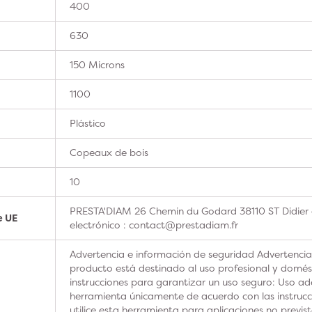
400
630
150 Microns
1100
Plástico
Copeaux de bois
10
PRESTA'DIAM 26 Chemin du Godard 38110 ST Didier 
e UE
electrónico : contact@prestadiam.fr
Advertencia e información de seguridad Advertencia
producto está destinado al uso profesional y domésti
instrucciones para garantizar un uso seguro: Uso ad
herramienta únicamente de acuerdo con las instrucc
utilice esta herramienta para aplicaciones no previs