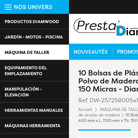
NOS UNIVERS
PRODUCTOS DIAMWOOD
JARDÍN - MOTOS - PISCINA
NOUVEAUTÉS
PROMO
MÁQUINA DE TALLER
EQUIPAMIENTO DEL
10 Bolsas de Plá
EMPLAZAMIENTO
Polvo de Madera
150 Micras - D
MANIPULACIÓN -
ELEVACIÓN
Ref. DW-257258005x
Accueil
MÁQUINA DE TALL
HERRAMIENTAS MANUALES
de virutas de madera
10 Bol
400 mm x L. 1100 mm x Th. 15
MÁQUINAS HERRAMIENTA