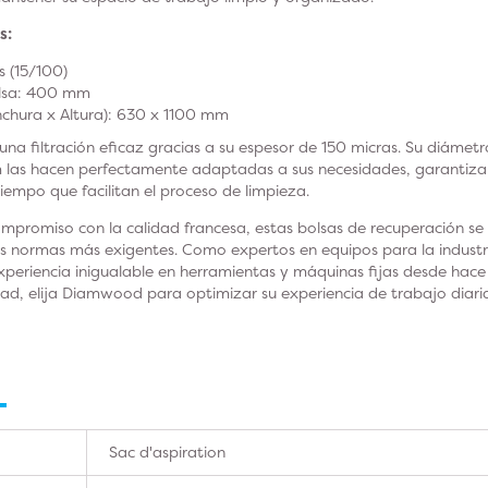
s:
s (15/100)
olsa: 400 mm
chura x Altura): 630 x 1100 mm
una filtración eficaz gracias a su espesor de 150 micras. Su diám
 las hacen perfectamente adaptadas a sus necesidades, garantiz
l tiempo que facilitan el proceso de limpieza.
ompromiso con la calidad francesa, estas bolsas de recuperación s
s normas más exigentes. Como expertos en equipos para la industri
eriencia inigualable en herramientas y máquinas fijas desde hace 
lidad, elija Diamwood para optimizar su experiencia de trabajo diari
Sac d'aspiration