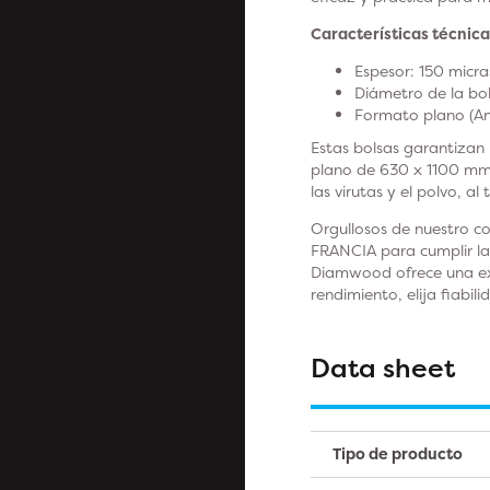
Características técnica
Espesor: 150 micra
Diámetro de la b
Formato plano (An
Estas bolsas garantizan 
plano de 630 x 1100 mm
las virutas y el polvo, a
Orgullosos de nuestro c
FRANCIA para cumplir la
Diamwood ofrece una exp
rendimiento, elija fiabi
Data sheet
Tipo de producto