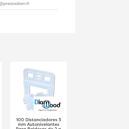
t@prestadiam.fr
100 Distanciadores 3
100 calzos
mm Autonivelantes
autonivelantes para
Para Baldosas de 2 a
travesaños l. 23 x L.