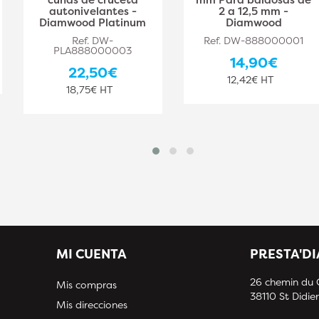
autonivelantes -
2 a 12,5 mm -
Diamwood Platinum
Diamwood
Ref. DW-
Ref. DW-888000001
PLA888000003
14,90€
22,50€
12,42€ HT
18,75€ HT
MI CUENTA
PRESTA'D
26 chemin du
Mis compras
38110 St Didier
Mis direcciones