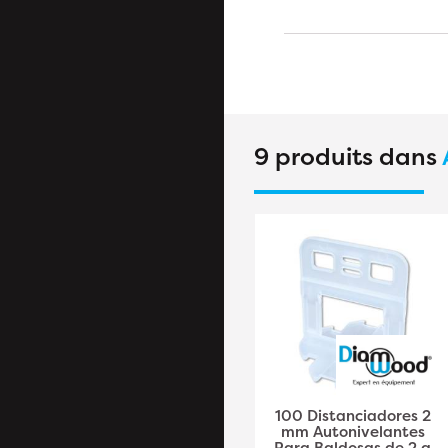
9 produits dans
100 Distanciadores
100 Distanciadores 2
atornillables
mm Autonivelantes
autonivelantes "HI-
Para Baldosas de 2 a