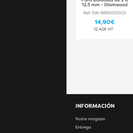
FIX" de 1 mm para
12,5 mm - Diamwood
baldosas de 2 a 20
Ref. DW-888000002
mm - Diamwood
14,90€
Ref. DW-888000032
12,42€ HT
15,10€
12,58€ HT
INFORMACIÓN
Notre magasin
Entrega