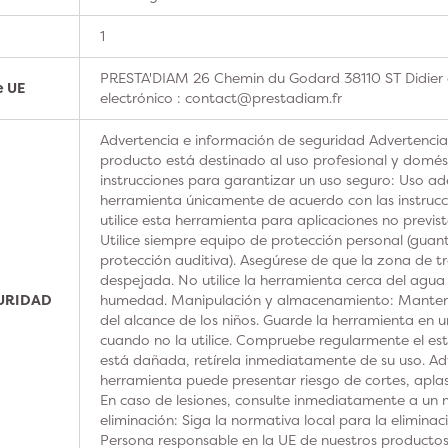
1
PRESTA'DIAM 26 Chemin du Godard 38110 ST Didier 
e UE
electrónico : contact@prestadiam.fr
Advertencia e información de seguridad Advertencia
producto está destinado al uso profesional y domésti
instrucciones para garantizar un uso seguro: Uso ad
herramienta únicamente de acuerdo con las instrucc
utilice esta herramienta para aplicaciones no previs
Utilice siempre equipo de protección personal (guan
protección auditiva). Asegúrese de que la zona de t
despejada. No utilice la herramienta cerca del agua
GURIDAD
humedad. Manipulación y almacenamiento: Manteng
del alcance de los niños. Guarde la herramienta en u
cuando no la utilice. Compruebe regularmente el est
está dañada, retírela inmediatamente de su uso. Adv
herramienta puede presentar riesgo de cortes, aplas
En caso de lesiones, consulte inmediatamente a un m
eliminación: Siga la normativa local para la elimina
Persona responsable en la UE de nuestros product