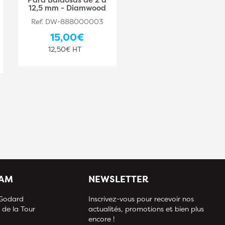
12,5 mm - Diamwood
88 mm - Diamwood
Ref. DW-888000003
Ref. DW-888000000
15,00€
17,40€
12,50€ HT
14,50€ HT
IAM
NEWSLETTER
 Godard
Inscrivez-vous pour recevoir nos
 de la Tour
actualités, promotions et bien plus
encore !