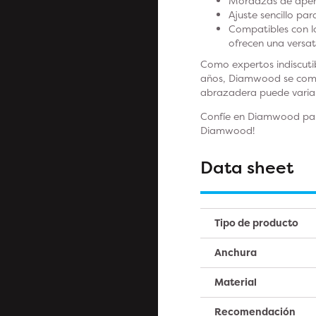
Mordazas de apert
Ajuste sencillo par
Compatibles con l
ofrecen una versat
Como expertos indiscuti
años, Diamwood se compr
abrazadera puede variar
Confíe en Diamwood para 
Diamwood!
Data sheet
Tipo de producto
Anchura
Material
Recomendación