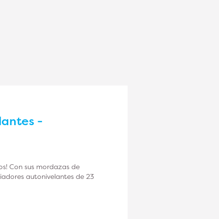
lantes -
jos! Con sus mordazas de
anciadores autonivelantes de 23