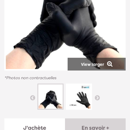
View larger
*Photos non contractuelles
J'achète
En savoir +