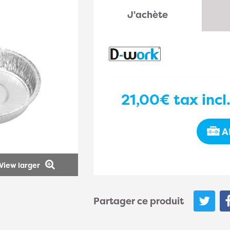
J'achète
21,00€
tax incl
A
View larger
Partager ce produit