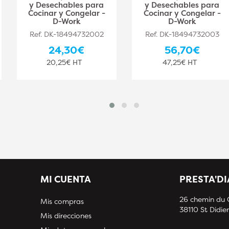
y Desechables para
y Desechables para
Cocinar y Congelar -
Cocinar y Congelar -
D-Work
D-Work
Ref. DK-18494732002
Ref. DK-18494732003
24,30€
56,70€
20,25€ HT
47,25€ HT
MI CUENTA
PRESTA'D
26 chemin du
Mis compras
38110 St Didier
Mis direcciones