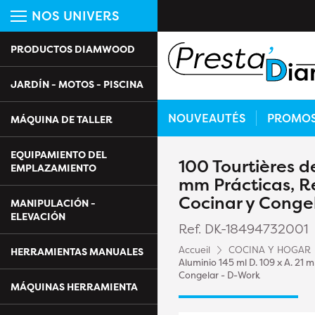
NOS UNIVERS
PRODUCTOS DIAMWOOD
JARDÍN - MOTOS - PISCINA
NOUVEAUTÉS
PROMO
MÁQUINA DE TALLER
EQUIPAMIENTO DEL
100 Tourtières de
EMPLAZAMIENTO
mm Prácticas, R
Cocinar y Conge
MANIPULACIÓN -
ELEVACIÓN
Ref. DK-18494732001
Accueil
COCINA Y HOGAR
HERRAMIENTAS MANUALES
Aluminio 145 ml D. 109 x A. 21 
Congelar - D-Work
MÁQUINAS HERRAMIENTA