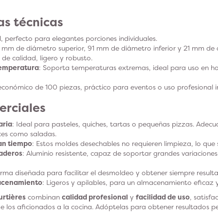
as técnicas
l, perfecto para elegantes porciones individuales.
9 mm de diámetro superior, 91 mm de diámetro inferior y 21 mm de a
 de calidad, ligero y robusto.
temperatura
: Soporta temperaturas extremas, ideal para uso en h
económico de 100 piezas, práctico para eventos o uso profesional i
erciales
aria
: Ideal para pasteles, quiches, tartas o pequeñas pizzas. Adec
ces como saladas.
ran tiempo
: Estos moldes desechables no requieren limpieza, lo que 
raderos
: Aluminio resistente, capaz de soportar grandes variacione
orma diseñada para facilitar el desmoldeo y obtener siempre result
macenamiento
: Ligeros y apilables, para un almacenamiento eficaz y
urtières
combinan
calidad profesional
y
facilidad de uso
, satisf
e los aficionados a la cocina. Adóptelas para obtener resultados p