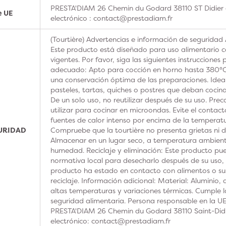
PRESTA'DIAM 26 Chemin du Godard 38110 ST Didier 
e UE
electrónico : contact@prestadiam.fr
(Tourtière) Advertencias e información de seguridad
Este producto está diseñado para uso alimentario 
vigentes. Por favor, siga las siguientes instrucciones
adecuado: Apto para cocción en horno hasta 380°C
una conservación óptima de las preparaciones. Ide
pasteles, tartas, quiches o postres que deban cocina
De un solo uso, no reutilizar después de su uso. Pre
utilizar para cocinar en microondas. Evite el contac
fuentes de calor intenso por encima de la tempera
GURIDAD
Compruebe que la tourtière no presenta grietas ni da
Almacenar en un lugar seco, a temperatura ambient
humedad. Reciclaje y eliminación: Este producto pued
normativa local para desecharlo después de su uso, 
producto ha estado en contacto con alimentos o sus
reciclaje. Información adicional: Material: Aluminio
altas temperaturas y variaciones térmicas. Cumple 
seguridad alimentaria. Persona responsable en la U
PRESTA'DIAM 26 Chemin du Godard 38110 Saint-Didi
electrónico: contact@prestadiam.fr