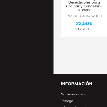
y Desechables para
Desechables para
Cocinar y Congelar -
Cocinar y Congelar -
D-Work
D-Work
Ref. DK-18494732009
Ref. DK-18494732000
133,60€
22,50€
111,33€ HT
18,75€ HT
INFORMACIÓN
Notre magasin
Entrega