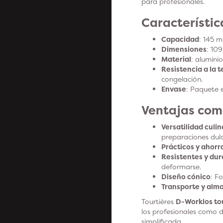
para profesionales.
Característic
Capacidad
: 145 m
Dimensiones
: 10
Material
: aluminio
Resistencia a la 
congelación.
Envase
: Paquete 
Ventajas com
Versatilidad culin
preparaciones dul
Prácticos y ahor
Resistentes y du
deformarse.
Diseño cónico
: F
Transporte y al
Tourtières
D-Work
los to
los profesionales como d
simplificada