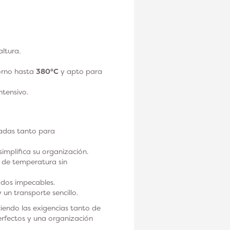
ltura.
orno hasta
380°C
y apto para
ntensivo.
uadas tanto para
simplifica su organización.
s de temperatura sin
ados impecables.
 un transporte sencillo.
aciendo las exigencias tanto de
erfectos y una organización