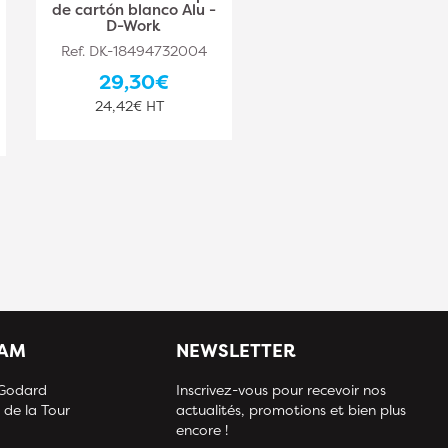
de cartón blanco Alu -
Blanca - Alu D-Work
D-Work
Ref. DK-18494732005
Ref. DK-18494732004
35,70€
29,30€
29,75€ HT
24,42€ HT
IAM
NEWSLETTER
 Godard
Inscrivez-vous pour recevoir nos
 de la Tour
actualités, promotions et bien plus
encore !