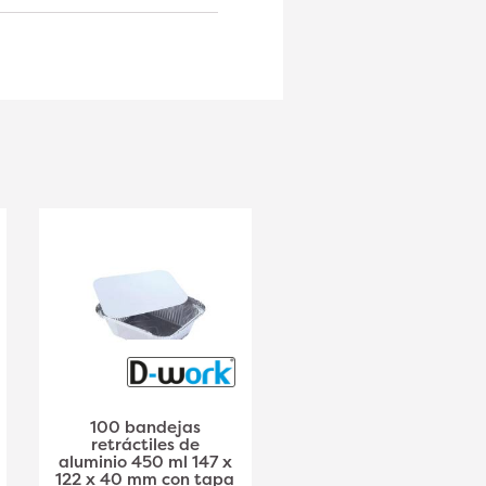
100 bandejas
100 Bandejas con
retráctiles de
Tapa de Aluminio 670
aluminio 450 ml 147 x
ml 204 x 114 x 50 mm
122 x 40 mm con tapa
con Tapa de Cartón