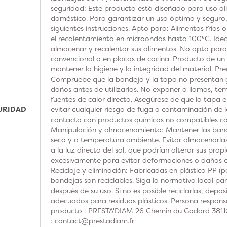
seguridad: Este producto está diseñado para uso ali
doméstico. Para garantizar un uso óptimo y seguro
siguientes instrucciones. Apto para: Alimentos fríos 
el recalentamiento en microondas hasta 100°C. Idea
almacenar y recalentar sus alimentos. No apto para
convencional o en placas de cocina. Producto de un s
mantener la higiene y la integridad del material. Pr
Compruebe que la bandeja y la tapa no presentan g
daños antes de utilizarlas. No exponer a llamas, t
fuentes de calor directo. Asegúrese de que la tapa 
GURIDAD
evitar cualquier riesgo de fuga o contaminación de lo
contacto con productos químicos no compatibles con 
Manipulación y almacenamiento: Mantener las bande
seco y a temperatura ambiente. Evitar almacenarl
a la luz directa del sol, que podrían alterar sus prop
excesivamente para evitar deformaciones o daños e
Reciclaje y eliminación: Fabricadas en plástico PP (po
bandejas son reciclables. Siga la normativa local para 
después de su uso. Si no es posible reciclarlas, depo
adecuados para residuos plásticos. Persona respons
producto : PRESTA'DIAM 26 Chemin du Godard 38110 
: contact@prestadiam.fr