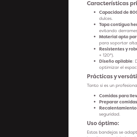
Características pri
Capacidad de 80
dulces.
Tapa contigua he
evitando derrames 
Material apto pa
para soportar alta
Resistentes y rob
+ 120°).
Diseño apilable
: 
optimizar el espac
Prácticas y versáti
Tanto si es un profesion
Comidas para lle
Preparar comidas
Recalentamiento
seguridad.
Uso óptimo:
Estas bandejas se adapta