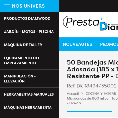
NOS UNIVERS
PRODUCTOS DIAMWOOD
JARDÍN - MOTOS - PISCINA
NOUVEAUTÉS
PROMO
MÁQUINA DE TALLER
EQUIPAMIENTO DEL
50 Bandejas Mi
EMPLAZAMIENTO
Adosada (185 x 1
Resistente PP -
MANIPULACIÓN -
ELEVACIÓN
Ref. DK-18494735002
Accueil
COCINA Y HOGAR
HERRAMIENTAS MANUALES
Microondas de 800 ml con Tapa 
- D-Work
MÁQUINAS HERRAMIENTA