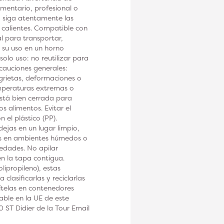
mentario, profesional o
, siga atentamente las
o calientes. Compatible con
l para transportar,
 su uso en un horno
olo uso: no reutilizar para
ecauciones generales:
rietas, deformaciones o
emperaturas extremas o
está bien cerrada para
s alimentos. Evitar el
el plástico (PP).
jas en un lugar limpio,
as en ambientes húmedos o
iedades. No apilar
n la tapa contigua.
lipropileno), estas
clasificarlas y reciclarlas
sítelas en contenedores
able en la UE de este
ST Didier de la Tour Email