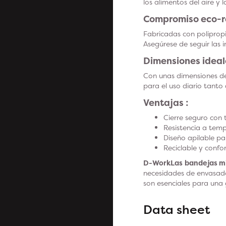
los alimentos del aire y
Compromiso eco-r
Fabricadas con poliprop
Asegúrese de seguir las 
Dimensiones ideal
Con unas dimensiones 
para el uso diario tant
Ventajas :
Cierre seguro con
Resistencia a temp
Diseño apilable pa
Reciclable y confo
D-WorkLas
bandejas m
necesidades de envasado
son esenciales para una
Data sheet