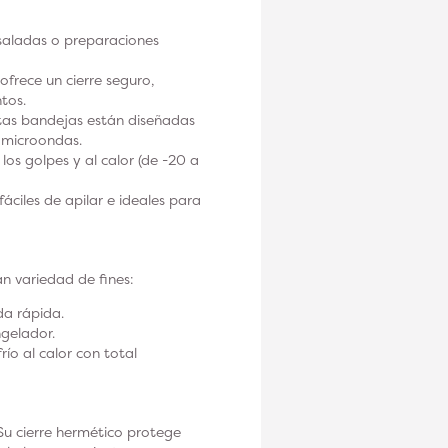
nsaladas o preparaciones
ofrece un cierre seguro,
tos.
estas bandejas están diseñadas
l microondas.
 los golpes y al calor (de -20 a
ciles de apilar e ideales para
an variedad de fines:
da rápida.
ngelador.
ío al calor con total
Su cierre hermético protege