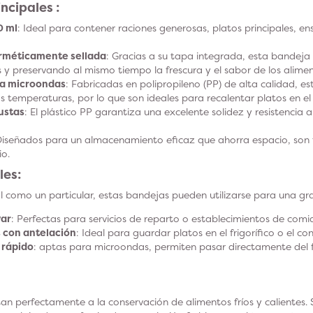
ncipales :
0 ml
: Ideal para contener raciones generosas, platos principales, e
rméticamente sellada
: Gracias a su tapa integrada, esta bandeja 
y preservando al mismo tiempo la frescura y el sabor de los alimen
ra microondas
: Fabricadas en polipropileno (PP) de alta calidad, 
s temperaturas, por lo que son ideales para recalentar platos en e
ustas
: El plástico PP garantiza una excelente solidez y resistencia a
Diseñados para un almacenamiento eficaz que ahorra espacio, son fá
io.
les:
al como un particular, estas bandejas pueden utilizarse para una gr
var
: Perfectas para servicios de reparto o establecimientos de comi
 con antelación
: Ideal para guardar platos en el frigorífico o el co
 rápido
: aptas para microondas, permiten pasar directamente del fr
n perfectamente a la conservación de alimentos fríos y calientes. 