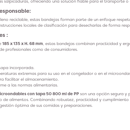
 las salpicaduras, ofreciendo una solución fiable para el transporte 
esponsable:
ileno reciclable, estas bandejas forman parte de un enfoque respe
instrucciones locales de clasificación para desecharlas de forma res
es :
de
185 x 135 x H. 68 mm
, estas bandejas combinan practicidad y erg
o de profesionales como de consumidores.
 tapa incorporada.
eraturas extremas para su uso en el congelador o en el microondas
ra facilitar el almacenamiento.
rme a las normas alimentarias.
icroondables con tapa 50 800 ml de PP
son una opción segura y p
 de alimentos. Combinando robustez, practicidad y cumplimiento 
 gestión óptima de sus comidas y preparaciones.