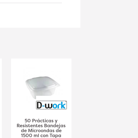
50 Prácticas y
175x166xH.66mm50
Resistentes Bandejas
Bandejas de
de Microondas de
Ensalada PET 1000
1500 ml con Tapa
ml con Tapa ( )