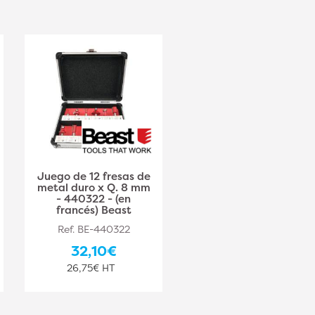
Juego de 12 fresas de
Juego de 12 fresas de
metal duro x Q. 8 mm
metal duro x Q. 8 mm
- 440322 - (en
- 440322 - (en
francés) Beast
francés) Beast
Ref. BE-440322
Ref. BE-440322
32,10€
32,10€
26,75€ HT
26,75€ HT