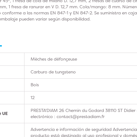
r 45°, 1 fresa de cola de milano D. 12,7 mm, 2 fresas de cuarto de cí
 mm, 1 fresa de ranurar en V D. 12,7 mm. Cola/mango: 8 mm. Númer
to conforme a las normas EN 847-1 y EN 847-2. Se suministra en caj
l embalaje pueden variar según disponibilidad.
Mèches de défonçeuse
Carburo de tungsteno
Bois
12
PRESTA'DIAM 26 Chemin du Godard 38110 ST Didier 
e UE
electrónico : contact@prestadiam.fr
Advertencia e información de seguridad Advertencia
producto está destinado al uso profesional y domésti