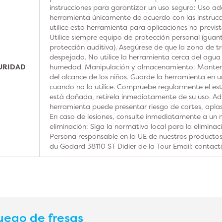
instrucciones para garantizar un uso seguro: Uso ad
herramienta únicamente de acuerdo con las instrucc
utilice esta herramienta para aplicaciones no previs
Utilice siempre equipo de protección personal (guan
protección auditiva). Asegúrese de que la zona de t
despejada. No utilice la herramienta cerca del agua
GURIDAD
humedad. Manipulación y almacenamiento: Manteng
del alcance de los niños. Guarde la herramienta en u
cuando no la utilice. Compruebe regularmente el est
está dañada, retírela inmediatamente de su uso. Adv
herramienta puede presentar riesgo de cortes, aplas
En caso de lesiones, consulte inmediatamente a un m
eliminación: Siga la normativa local para la elimina
Persona responsable en la UE de nuestros product
du Godard 38110 ST Didier de la Tour Email: contac
uego de fresas