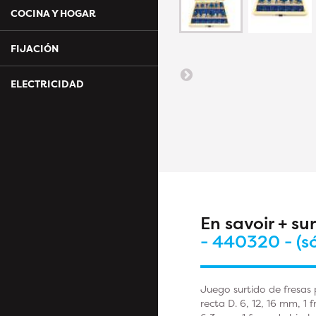
COCINA Y HOGAR
FIJACIÓN
ELECTRICIDAD
En savoir + su
- 440320 - (s
Juego surtido de fresas
recta D. 6, 12, 16 mm, 1 