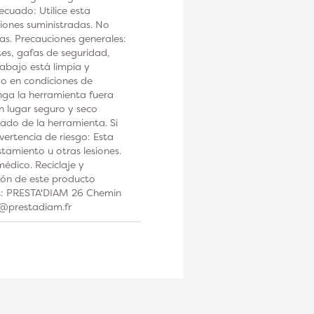
ecuado: Utilice esta
iones suministradas. No
tas. Precauciones generales:
tes, gafas de seguridad,
rabajo está limpia y
 o en condiciones de
a la herramienta fuera
n lugar seguro y seco
ado de la herramienta. Si
ertencia de riesgo: Esta
tamiento u otras lesiones.
édico. Reciclaje y
ción de este producto
os: PRESTA'DIAM 26 Chemin
t@prestadiam.fr