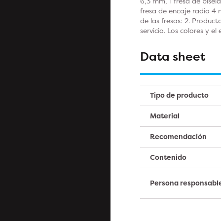
6,3 mm, 1 fresa de bisela
fresa de encaje radio 4
de las fresas: 2. Produc
servicio. Los colores y e
Data sheet
Tipo de producto
Material
Recomendación
Contenido
Persona responsabl