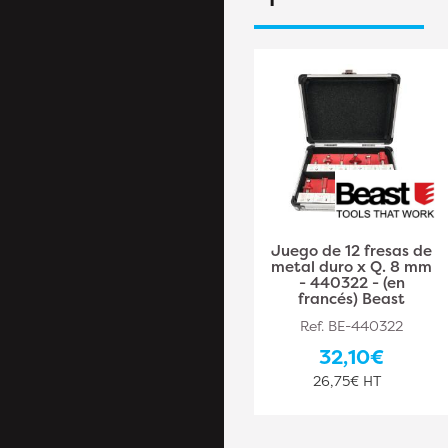
Juego de 12 fresas de
Juego de 12 fresas de
metal duro x Q. 8 mm
metal duro x Q. 8 mm
- 440322 - (en
- 440322 - (en
francés) Beast
francés) Beast
Ref. BE-440322
Ref. BE-440322
32,10€
32,10€
26,75€ HT
26,75€ HT