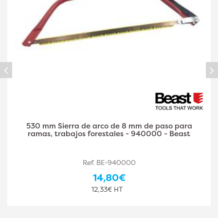
Sierra de carpintero Sterling con hoja reversible L.
250 x A. 0,65 x Paso 2,05 mm y mango de madera
de haya - Diamwood Platinum
Ref. DW-PLA722724000
18,30€
15,25€ HT