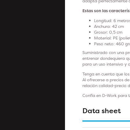
adapta perfectamente a u
Estas son las caracterís
Longitud: 6 metro
Anchura: 42 cm
Grosor: 0,5 cm
Material: PE (polie
Peso neto: 460 g
Suministrado con una pr
entrenar dondequiera q
para un uso intensivo y 
Tenga en cuenta que los 
Al ofrecerse a precios d
relación calidad-precio 
Confía en D-Work para t
Data sheet