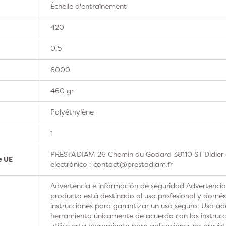
Échelle d'entraînement
420
0,5
6000
460 gr
Polyéthylène
1
PRESTA'DIAM 26 Chemin du Godard 38110 ST Didier 
e UE
electrónico : contact@prestadiam.fr
Advertencia e información de seguridad Advertencia
producto está destinado al uso profesional y domésti
instrucciones para garantizar un uso seguro: Uso ad
herramienta únicamente de acuerdo con las instrucc
utilice esta herramienta para aplicaciones no previs