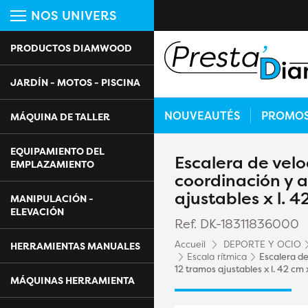
NOS UNIVERS
PRODUCTOS DIAMWOOD
JARDÍN - MOTOS - PISCINA
NOUVEAUTÉS
PROMO
MÁQUINA DE TALLER
EQUIPAMIENTO DEL
Escalera de vel
EMPLAZAMIENTO
coordinación y a
ajustables x l. 
MANIPULACIÓN -
ELEVACIÓN
Ref. DK-18311836000
Accueil
DEPORTE Y OCIO
HERRAMIENTAS MANUALES
Escala rítmica
Escalera de
12 tramos ajustables x l. 42 cm
MÁQUINAS HERRAMIENTA