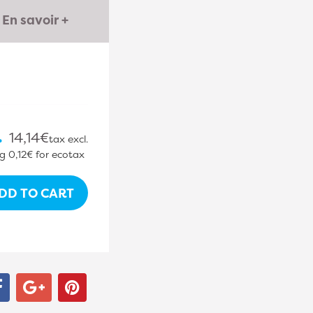
En savoir +
.
14,14€
tax excl.
ng
0,12€
for ecotax
DD TO CART