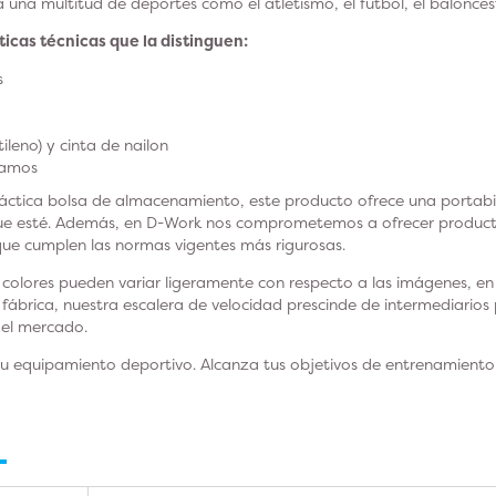
na multitud de deportes como el atletismo, el fútbol, el baloncest
ticas técnicas que la distinguen:
s
tileno) y cinta de nailon
ramos
áctica bolsa de almacenamiento, este producto ofrece una portabi
ue esté. Además, en D-Work nos comprometemos a ofrecer producto
que cumplen las normas vigentes más rigurosas.
colores pueden variar ligeramente con respecto a las imágenes, en f
e fábrica, nuestra escalera de velocidad prescinde de intermediarios
del mercado.
u equipamiento deportivo. Alcanza tus objetivos de entrenamiento 