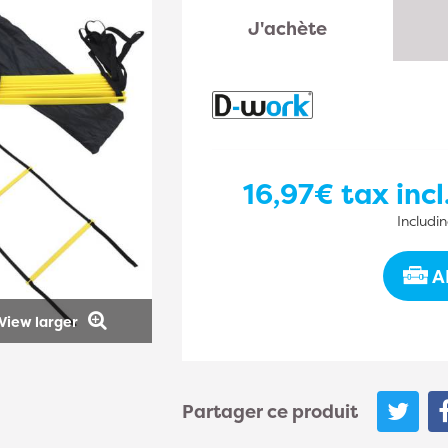
J'achète
16,97€
tax incl
Includi
A
View larger
Partager ce produit