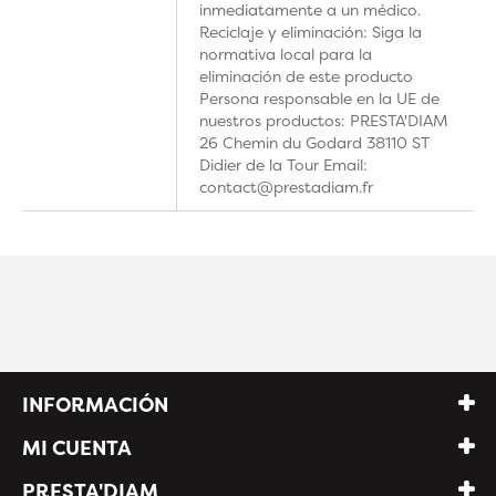
inmediatamente a un médico.
Reciclaje y eliminación: Siga la
normativa local para la
eliminación de este producto
Persona responsable en la UE de
nuestros productos: PRESTA'DIAM
26 Chemin du Godard 38110 ST
Didier de la Tour Email:
contact@prestadiam.fr
INFORMACIÓN
MI CUENTA
PRESTA'DIAM