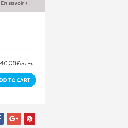
En savoir +
40,08€
tax excl.
DD TO CART