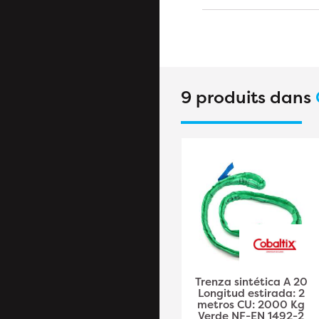
9 produits dans
Élingue Plate 1T 2M –
Trenza sintética A 20
Violet – Résistante et
Longitud estirada: 2
Durable - RIBIMEX
metros CU: 2000 Kg
Verde NF-EN 1492-2