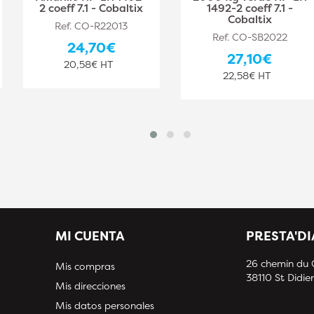
2 coeff 7.1 - Cobaltix
1492-2 coeff 7.1 -
Cobaltix
Ref. CO-R22013
Ref. CO-SB2022
24,70€
27,10€
20,58€ HT
22,58€ HT
MI CUENTA
PRESTA'D
26 chemin du
Mis compras
38110 St Didier
Mis direcciones
Mis datos personales