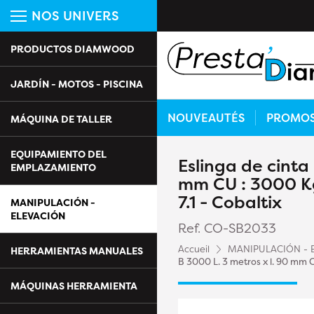
NOS UNIVERS
PRODUCTOS DIAMWOOD
JARDÍN - MOTOS - PISCINA
NOUVEAUTÉS
PROMO
MÁQUINA DE TALLER
EQUIPAMIENTO DEL
Eslinga de cinta
EMPLAZAMIENTO
mm CU : 3000 Kg
7.1 - Cobaltix
MANIPULACIÓN -
ELEVACIÓN
Ref. CO-SB2033
Accueil
MANIPULACIÓN - 
HERRAMIENTAS MANUALES
B 3000 L. 3 metros x l. 90 mm C
MÁQUINAS HERRAMIENTA