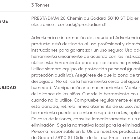
3 Tonnes
PRESTA'DIAM 26 Chemin du Godard 38110 ST Didier 
e UE
electrónico : contact@prestadiam.fr
Advertencia e información de seguridad Advertencia
producto está destinado al uso profesional y domésti
instrucciones para garantizar un uso seguro: Uso ad
herramienta únicamente de acuerdo con las instrucc
utilice esta herramienta para aplicaciones no previs
Utilice siempre equipo de protección personal (guan
protección auditiva). Asegúrese de que la zona de t
despejada. No utilice la herramienta cerca del agua
GURIDAD
humedad. Manipulación y almacenamiento: Manteng
del alcance de los niños. Guarde la herramienta en u
cuando no la utilice. Compruebe regularmente el est
está dañada, retírela inmediatamente de su uso. Adv
herramienta puede presentar riesgo de cortes, aplas
En caso de lesiones, consulte inmediatamente a un m
eliminación: Siga la normativa local para la elimina
Persona responsable en la UE de nuestros product
du Godard 38110 ST Didier de la Tour Email: contac