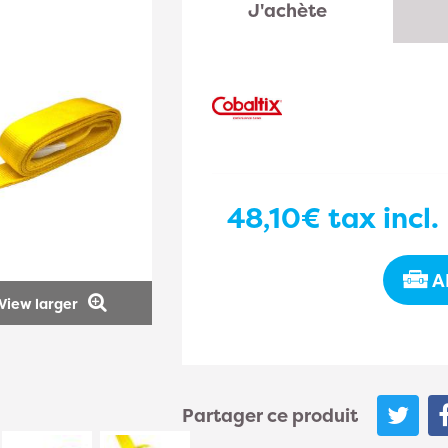
J'achète
48,10€
tax incl.
A
View larger
Partager ce produit