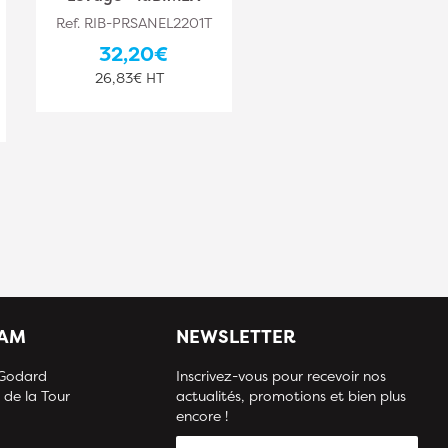
Ref. RIB-PRSANEL2201T
Ref. RIB-PRSANEL2401T
32,20€
40,20€
26,83€ HT
33,50€ HT
IAM
NEWSLETTER
 Godard
Inscrivez-vous pour recevoir nos
 de la Tour
actualités, promotions et bien plus
encore !