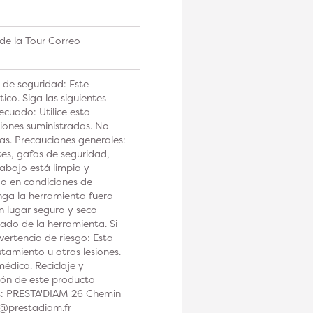
de la Tour Correo
 de seguridad: Este
co. Siga las siguientes
ecuado: Utilice esta
iones suministradas. No
tas. Precauciones generales:
tes, gafas de seguridad,
rabajo está limpia y
 o en condiciones de
a la herramienta fuera
n lugar seguro y seco
ado de la herramienta. Si
ertencia de riesgo: Esta
tamiento u otras lesiones.
édico. Reciclaje y
ción de este producto
os: PRESTA'DIAM 26 Chemin
t@prestadiam.fr