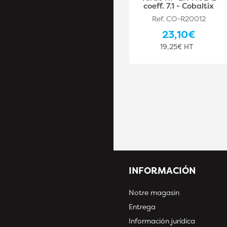
coeff. 7.1 - Cobaltix
Ref. RIB-PRSANELP1200
Ref. CO-R20012
27,90€
23,10€
23,25€ HT
19,25€ HT
INFORMACIÓN
Notre magasin
Entrega
Información jurídica