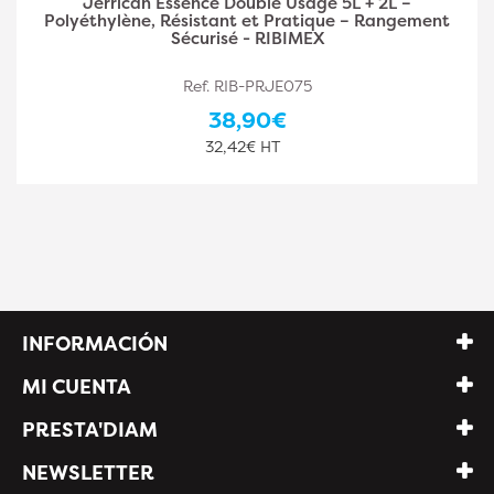
2L –
Jerrican Essence 10L – 10 Litres – Résis
Rangement
Pratique – Rangement Sûr pour Liquides 
Ref. RIB-PRJE10
30,30€
25,25€ HT
INFORMACIÓN
MI CUENTA
PRESTA'DIAM
NEWSLETTER