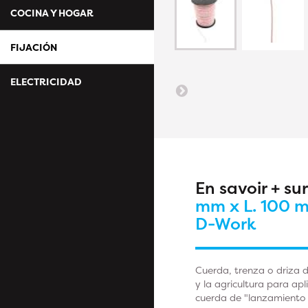
COCINA Y HOGAR
FIJACIÓN
ELECTRICIDAD
En savoir + su
mm x L. 100 me
D-Work
Cuerda, trenza o driza d
y la agricultura para ap
cuerda de "lanzamiento 