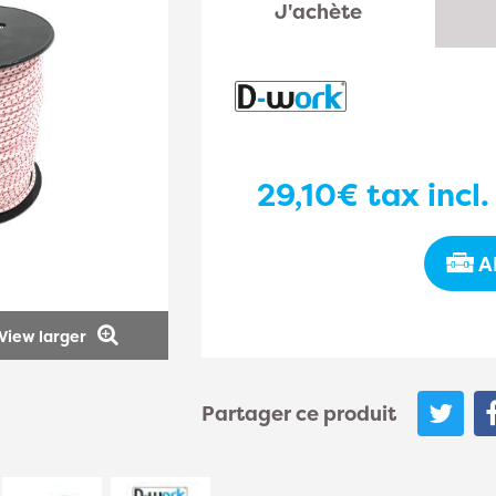
J'achète
29,10€
tax incl.
A
View larger
Partager ce produit