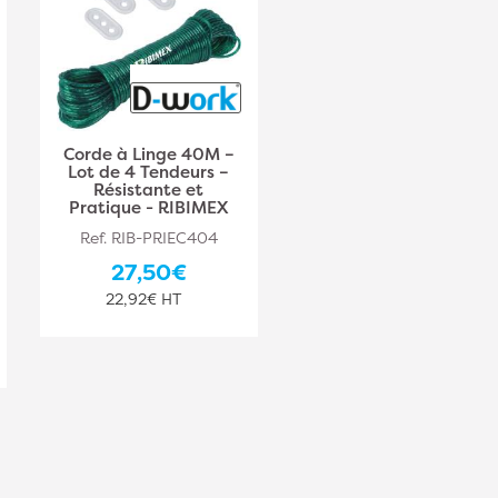
Corde à Linge 40M –
Bobine Fil Acier Brut
Lot de 4 Tendeurs –
21.5 kg – 0.8 mm,
Résistante et
Résistante et Durable
Pratique - RIBIMEX
– ALSAFIX - ALSAFIX
Ref. RIB-PRIEC404
Ref. ALS-TW90514
27,50€
427,90€
22,92€ HT
356,58€ HT