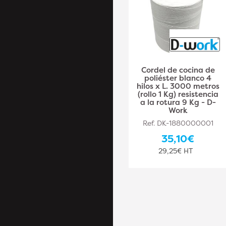
Bobine Fil Acier Inox
Cordel de cocina de
TW1061T – 15 kg –
poliéster blanco 4
Résistant et Durable
hilos x L. 3000 metros
– ALSAFIX - ALSAFIX
(rollo 1 Kg) resistencia
a la rotura 9 Kg - D-
Ref. ALS-TW90536
Work
1 290,70€
Ref. DK-1880000001
1 075,58€ HT
35,10€
29,25€ HT