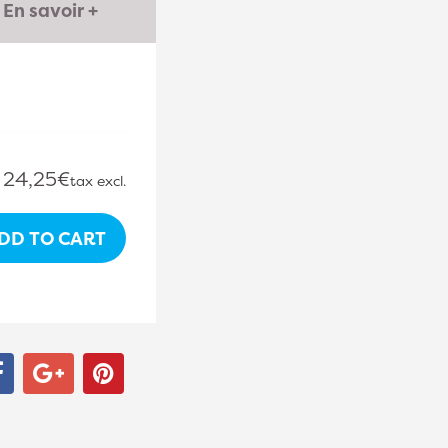
En savoir +
24,25€
tax excl.
DD TO CART