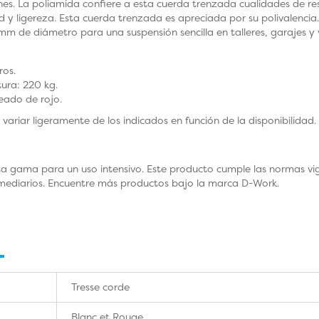
. La poliamida confiere a esta cuerda trenzada cualidades de resi
ad y ligereza. Esta cuerda trenzada es apreciada por su polivalencia
 mm de diámetro para una suspensión sencilla en talleres, garajes y 
ros.
tura: 220 kg.
eado de rojo.
variar ligeramente de los indicados en función de la disponibilidad.
a gama para un uso intensivo. Este producto cumple las normas vige
ermediarios. Encuentre más productos bajo la marca D-Work.
Tresse corde
Blanc et Rouge