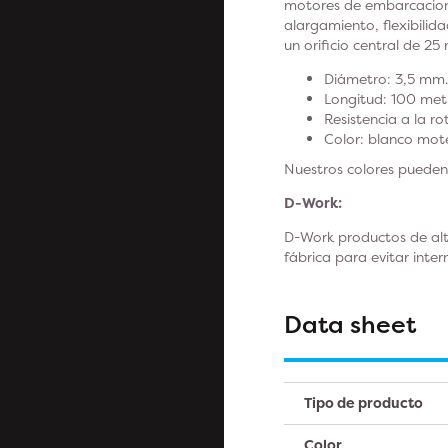
motores de embarcaciones
alargamiento, flexibilid
un orificio central de 25
Diámetro: 3,5 mm.
Longitud: 100 met
Resistencia a la ro
Color: blanco mot
Nuestros colores pueden 
D-Work:
D-Work productos de alt
fábrica para evitar int
Data sheet
Tipo de producto
Color