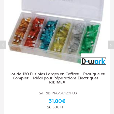
Lot de 166 Fusibles Mini/Maxi – Coffret Complet –
Protection Électrique Fiable - RIBIMEX
Ref. RIB-PRGOU166FUMM
35,30€
29,42€ HT