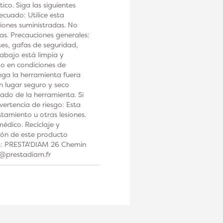
co. Siga las siguientes
ecuado: Utilice esta
iones suministradas. No
tas. Precauciones generales:
tes, gafas de seguridad,
rabajo está limpia y
 o en condiciones de
a la herramienta fuera
n lugar seguro y seco
ado de la herramienta. Si
ertencia de riesgo: Esta
tamiento u otras lesiones.
édico. Reciclaje y
ción de este producto
os: PRESTA'DIAM 26 Chemin
t@prestadiam.fr