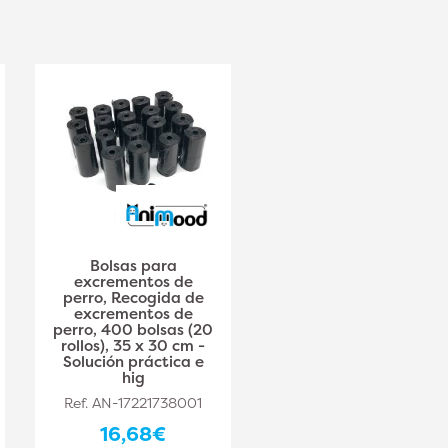
Bolsas para
Bolsas para
excrementos de
excrementos de
perro, Recogida de
perro, Recogida de
excrementos de
excrementos de
perro, 400 bolsas (20
perro, 400 bolsas (20
rollos), 35 x 30 cm -
rollos), 35 x 30 cm -
Solución práctica e
Solución práctica e
hig
hig
Ref. AN-17221738001
Ref. AN-17221738001
16,68€
16,68€