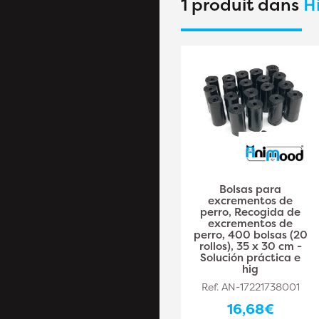
1 produit dans
H
Bolsas para
Bolsas para
excrementos de
excrementos de
perro, Recogida de
perro, Recogida de
excrementos de
excrementos de
perro, 400 bolsas (20
perro, 400 bolsas (20
rollos), 35 x 30 cm -
rollos), 35 x 30 cm -
Solución práctica e
Solución práctica e
hig
hig
Ref. AN-17221738001
Ref. AN-17221738001
16,68€
16,68€