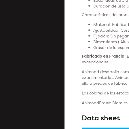
Edad ideal
: de 3 
Duración de uso
: 
Características del prod
Material
: Fabrica
Ajustabilidad
: Cor
Fijación
: Sin pega
Dimensiones ( Alt. 
Grosor de la espu
Fabricado en Francia:
E
excepcionales.
Animood desarrolla cons
experimentados. Animood
ello a precios de fábrica
Los colores de las estac
AnimoodPresta'Diam es el
Data sheet