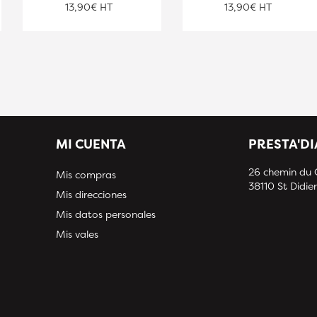
13,90€ HT
13,90€ HT
MI CUENTA
PRESTA'D
26 chemin du
Mis compras
38110 St Didier
Mis direcciones
Mis datos personales
Mis vales