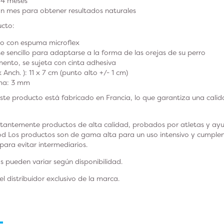
a 4 meses
Un mes para obtener resultados naturales
ucto:
do con espuma microflex
te sencillo para adaptarse a la forma de las orejas de su perro
mento, se sujeta con cinta adhesiva
x Anch. )
: 11 x 7 cm (punto alto +/- 1 cm)
ma
: 3 mm
ste
producto está fabricado en Francia, lo que garantiza una calid
tantemente productos de alta calidad, probados por atletas y ay
 Los productos son de gama alta para un uso intensivo y cumplen
 para evitar intermediarios.
as pueden variar según disponibilidad.
 distribuidor exclusivo de la marca.