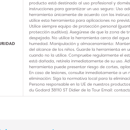
producto está destinado al uso profesional y domésti
instrucciones para garantizar un uso seguro: Uso ad
herramienta únicamente de acuerdo con las instrucc
utilice esta herramienta para aplicaciones no previs
Utilice siempre equipo de protección personal (guan
protección auditiva). Asegúrese de que la zona de t
despejada. No utilice la herramienta cerca del agua
GURIDAD
humedad. Manipulación y almacenamiento: Manteng
del alcance de los niños. Guarde la herramienta en u
cuando no la utilice. Compruebe regularmente el est
está dañada, retírela inmediatamente de su uso. Adv
herramienta puede presentar riesgo de cortes, aplas
En caso de lesiones, consulte inmediatamente a un m
eliminación: Siga la normativa local para la elimina
Persona responsable en la UE de nuestros product
du Godard 38110 ST Didier de la Tour Email: contac