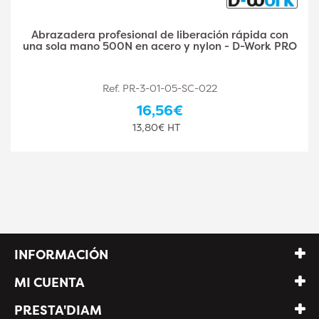
pida con
Presse Rapide 60mm/150mm – 0,385 kg
D-Work PRO
Pratique pour Serrage Efficace - RI
Ref. RIB-PRPR150/60
34,00€
28,33€ HT
INFORMACIÓN
MI CUENTA
PRESTA'DIAM