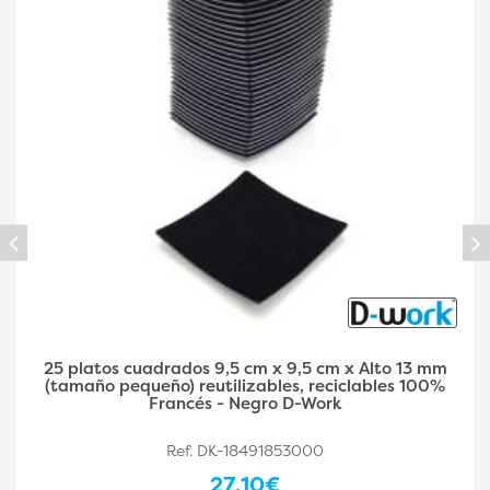
10 Cajas cuadradas de 17 x 17 cm para la
preparación de comidas, fiambreras, reutilizables
sin BPA 100% francés - D-Work
Ref. DK-18491853002
24,50€