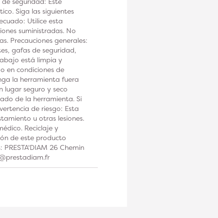
 de seguridad: Este
co. Siga las siguientes
ecuado: Utilice esta
iones suministradas. No
tas. Precauciones generales:
tes, gafas de seguridad,
rabajo está limpia y
 o en condiciones de
a la herramienta fuera
n lugar seguro y seco
ado de la herramienta. Si
ertencia de riesgo: Esta
tamiento u otras lesiones.
édico. Reciclaje y
ción de este producto
os: PRESTA'DIAM 26 Chemin
t@prestadiam.fr