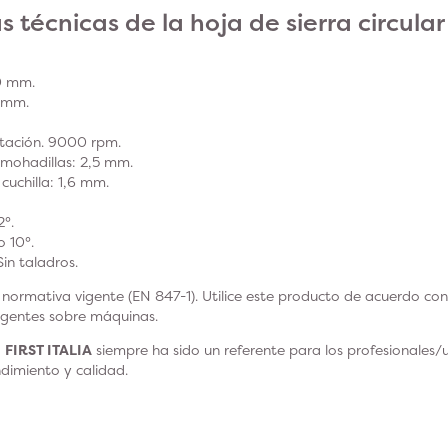
s técnicas de la hoja de sierra circula
0 mm.
0 mm.
tación. 9000 rpm.
lmohadillas: 2,5 mm.
cuchilla: 1,6 mm.
2°.
o 10
°.
in taladros.
normativa vigente (EN 847-1). Utilice este producto de acuerdo con 
igentes sobre máquinas.
,
FIRST ITALIA
siempre ha sido un referente para los profesionales/
dimiento y calidad.