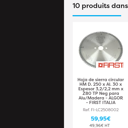
10 produits dan
HM Hoja de sierra
Hoja de sierra circular
circular D. 180 x Al. 30
HM D. 250 x Al. 30 x
x Espesor 2,5/1,6 mm
Espesor 3,2/2,2 mm x
x Z40 Alt para
Z80 TP Neg para
madera - ELETH II -
Alu/Madera - ALGOR
FIRST ITALIA
- FIRST ITALIA
Ref. FI-LC1804002
Ref. FI-LC2508002
36,60€
59,95€
30,50€ HT
49,96€ HT