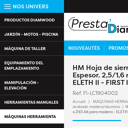
NOS UNIVERS
PRODUCTOS DIAMWOOD
JARDÍN - MOTOS - PISCINA
NOUVEAUTÉS
PROMO
MÁQUINA DE TALLER
EQUIPAMIENTO DEL
HM Hoja de sierra
EMPLAZAMIENTO
Espesor. 2,5/1,
ELETH II - FIRST 
MANIPULACIÓN -
ELEVACIÓN
Ref. FI-LC1904002
Accueil
MÁQUINAS HERRA
HERRAMIENTAS MANUALES
acabado madera/aluminio
H
x Z40 Alt para madera - ELETH 
MÁQUINAS HERRAMIENTA