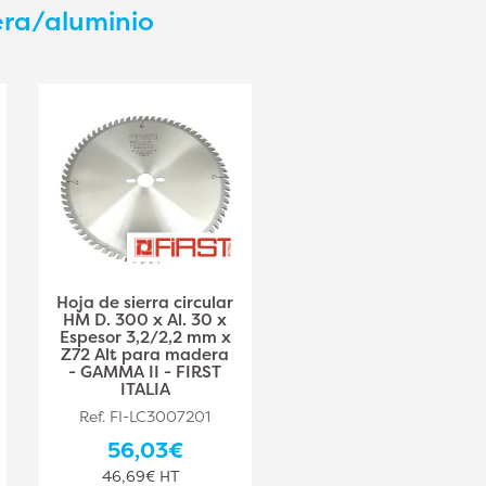
era/aluminio
Hoja de sierra circular
Hoja de sierra circular
HM D. 300 x Al. 30 x
HM D. 250 x Al. 30 x
Espesor 3,2/2,2 mm x
Espesor 3,2/2,2 mm x
Z72 Alt para madera
Z60 Alt para madera
- GAMMA II - FIRST
- GAMMA II - FIRST
ITALIA
ITALIA
Ref. FI-LC3007201
Ref. FI-LC2506001
56,03€
49,51€
46,69€ HT
41,26€ HT