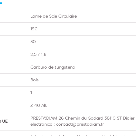
Lame de Scie Circulaire
190
30
2,5 / 1,6
Carburo de tungsteno
Bois
1
Z 40 Alt
PRESTA'DIAM 26 Chemin du Godard 38110 ST Didier 
e UE
electrónico : contact@prestadiam.fr