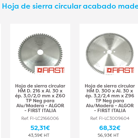
s
Hoja de sierra circular acabado mad
Hoja de sierra circular
Hoja de sierra circular
HM D. 216 x Al. 30 x
HM D. 300 x Al. 30 x
ép. 3,0/2,0 mm x Z60
ép. 3,2/2,4 mm x Z96
TP Neg para
TP Neg para
Alu/Madera - ALGOR
Alu/Madera - ALGOR
- FIRST ITALIA
- FIRST ITALIA
Ref. FI-LC2166006
Ref. FI-LC3009604
52,31€
68,32€
43,59€ HT
56,93€ HT