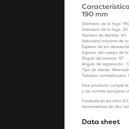
Característica
190 mm
Diámetro de la hoja: 19
Diámetro de la hoja: 3
Número de dientes: 40.
Velocidad máxima de ro
Espesor de los dientes/a
Espesor del cuerpo de la 
Ángulo de avance: 12°.
Ángulo de separación : 1
Tipo de diente:
Alternad
Taladros normalizados: S
Este producto cumple la 
y las normas europeas v
Fundada en los años 60
herramientas de alto ren
Data sheet