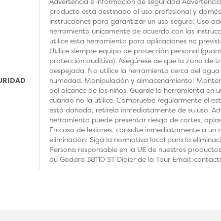
Advertencia e información de seguridad Advertencia
producto está destinado al uso profesional y domésti
instrucciones para garantizar un uso seguro: Uso ad
herramienta únicamente de acuerdo con las instrucc
utilice esta herramienta para aplicaciones no previs
Utilice siempre equipo de protección personal (guan
protección auditiva). Asegúrese de que la zona de t
despejada. No utilice la herramienta cerca del agua
GURIDAD
humedad. Manipulación y almacenamiento: Manteng
del alcance de los niños. Guarde la herramienta en u
cuando no la utilice. Compruebe regularmente el est
está dañada, retírela inmediatamente de su uso. Adv
herramienta puede presentar riesgo de cortes, aplas
En caso de lesiones, consulte inmediatamente a un m
eliminación: Siga la normativa local para la elimina
Persona responsable en la UE de nuestros product
du Godard 38110 ST Didier de la Tour Email: contac