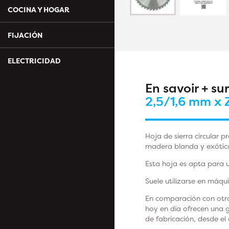
COCINA Y HOGAR
FIJACIÓN
ELECTRICIDAD
En savoir + su
2,5/1,6 mm x 
Hoja de sierra circular p
madera blanda y exótic
Esta hoja es apta para u
Suele utilizarse en máqui
En comparación con otras
hoy en día ofrecen una g
de fabricación, desde el