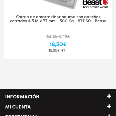
Correa de amarre con trinquete y ganchos abiertos
9 M x 50 mm 6 Toneladas Placa SIMPLEX -
ASIP1091F - Cobaltix
Ref. CO-ASIP1091F
38,10€
31,75€ HT
INFORMACIÓN
MI CUENTA