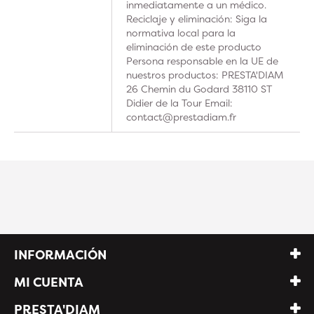
inmediatamente a un médico.
Reciclaje y eliminación: Siga la
normativa local para la
eliminación de este producto
Persona responsable en la UE de
nuestros productos: PRESTA'DIAM
26 Chemin du Godard 38110 ST
Didier de la Tour Email:
contact@prestadiam.fr
INFORMACIÓN
MI CUENTA
PRESTA'DIAM