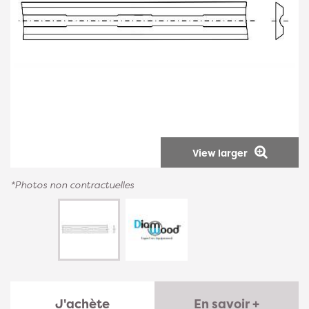
View larger
*Photos non contractuelles
J'achète
En savoir +