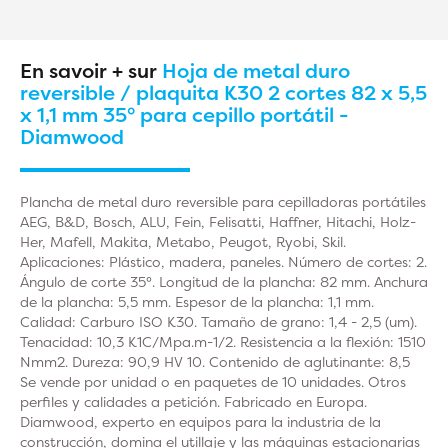
En savoir + sur
Hoja de metal duro
reversible / plaquita K30 2 cortes 82 x 5,5
x 1,1 mm 35° para cepillo portátil -
Diamwood
Plancha de metal duro reversible para cepilladoras portátiles
AEG, B&D, Bosch, ALU, Fein, Felisatti, Haffner, Hitachi, Holz-
Her, Mafell, Makita, Metabo, Peugot, Ryobi, Skil.
Aplicaciones: Plástico, madera, paneles. Número de cortes: 2.
Ángulo de corte 35°. Longitud de la plancha: 82 mm. Anchura
de la plancha: 5,5 mm. Espesor de la plancha: 1,1 mm.
Calidad: Carburo ISO K30. Tamaño de grano: 1,4 - 2,5 (um).
Tenacidad: 10,3 K1C/Mpa.m-1/2. Resistencia a la flexión: 1510
Nmm2. Dureza: 90,9 HV 10. Contenido de aglutinante: 8,5
Se vende por unidad o en paquetes de 10 unidades. Otros
perfiles y calidades a petición. Fabricado en Europa.
Diamwood, experto en equipos para la industria de la
construcción, domina el utillaje y las máquinas estacionarias