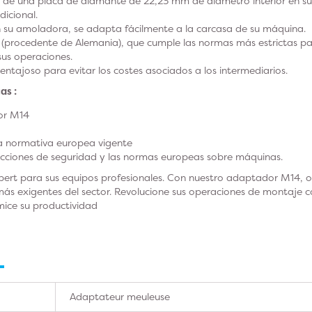
je de una placa de diamante de 22,23 mm de diámetro interior en s
icional.
n su amoladora, se adapta fácilmente a la carcasa de su máquina.
(procedente de Alemania), que cumple las normas más estrictas pa
sus operaciones.
ventajoso para evitar los costes asociados a los intermediarios.
as :
or M14
a normativa europea vigente
rucciones de seguridad y las normas europeas sobre máquinas.
rt para sus equipos profesionales. Con nuestro adaptador M14, o
ás exigentes del sector. Revolucione sus operaciones de montaje c
ice su productividad
Adaptateur meuleuse