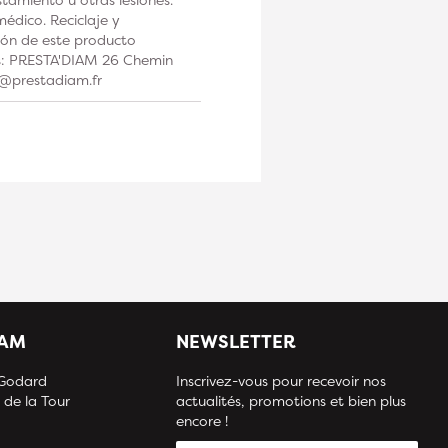
édico. Reciclaje y
ción de este producto
os: PRESTA'DIAM 26 Chemin
t@prestadiam.fr
IAM
NEWSLETTER
 Godard
Inscrivez-vous pour recevoir nos
 de la Tour
actualités, promotions et bien plus
encore !