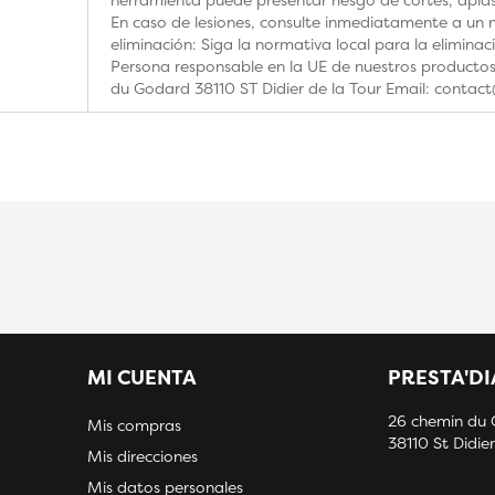
En caso de lesiones, consulte inmediatamente a un m
eliminación: Siga la normativa local para la elimina
Persona responsable en la UE de nuestros product
du Godard 38110 ST Didier de la Tour Email: contac
MI CUENTA
PRESTA'D
26 chemin du
Mis compras
38110 St Didier
Mis direcciones
Mis datos personales