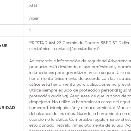
M14
Acier
1
PRESTA'DIAM 26 Chemin du Godard 38110 ST Didier 
e UE
electrónico : contact@prestadiam.fr
Advertencia e información de seguridad Advertencia
producto está destinado al uso profesional y domésti
instrucciones para garantizar un uso seguro: Uso ad
herramienta únicamente de acuerdo con las instrucc
utilice esta herramienta para aplicaciones no previs
Utilice siempre equipo de protección personal (guan
protección auditiva). Asegúrese de que la zona de t
despejada. No utilice la herramienta cerca del agua
GURIDAD
humedad. Manipulación y almacenamiento: Manteng
del alcance de los niños. Guarde la herramienta en u
cuando no la utilice. Compruebe regularmente el est
está dañada, retírela inmediatamente de su uso. Adv
herramienta puede presentar riesgo de cortes, aplas