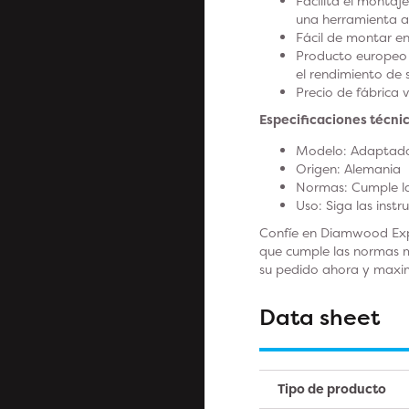
Facilita el monta
una herramienta ad
Fácil de montar e
Producto europeo 
el rendimiento de 
Precio de fábrica 
Especificaciones técnic
Modelo: Adaptad
Origen: Alemania
Normas: Cumple l
Uso: Siga las inst
Confíe en Diamwood Expe
que cumple las normas m
su pedido ahora y maxim
Data sheet
Tipo de producto