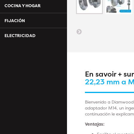
COCINA Y HOGAR
FIJACIÓN
ELECTRICIDAD
En savoir + su
22,23 mm a 
Bienvenido a Diamwood E
adaptador M14, un ingen
continuación le explica
Ventajas: