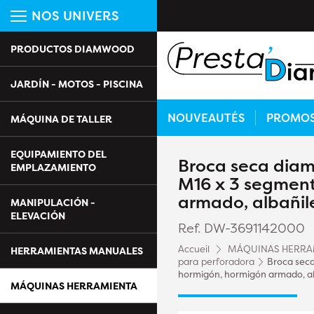
NOS UNIVERS
PRODUCTOS DIAMWOOD
JARDÍN - MOTOS - PISCINA
NOUVEAUTÉS
PROMO
MÁQUINA DE TALLER
EQUIPAMIENTO DEL
Broca seca diam
EMPLAZAMIENTO
M16 x 3 segment
armado, albañil
MANIPULACIÓN -
ELEVACIÓN
Ref. DW-3691142000
Accueil
MÁQUINAS HERRA
HERRAMIENTAS MANUALES
para perforadora
Broca seca
hormigón, hormigón armado, a
MÁQUINAS HERRAMIENTA