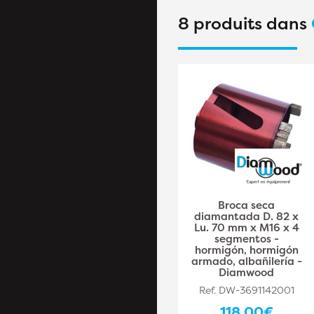
8 produits dans
Couronne Diamant
Broca seca
D.102 / M16 pour
diamantada D. 82 x
Perforateurs – Outil
Lu. 70 mm x M16 x 4
de Perçage Précis et
segmentos -
Durable - LEMAN
hormigón, hormigón
armado, albañilería -
Ref. LEM-5216102
Diamwood
106,20€
Ref. DW-3691142001
88,50€ HT
118,00€