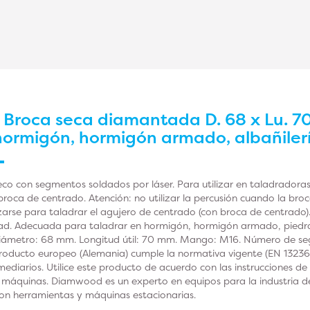
r
Broca seca diamantada D. 68 x Lu. 7
hormigón, hormigón armado, albañile
co con segmentos soldados por láser. Para utilizar en taladradora
roca de centrado. Atención: no utilizar la percusión cuando la bro
izarse para taladrar el agujero de centrado (con broca de centrado).
ad. Adecuada para taladrar en hormigón, hormigón armado, piedra
. Diámetro: 68 mm. Longitud útil: 70 mm. Mango: M16. Número de seg
oducto europeo (Alemania) cumple la normativa vigente (EN 13236),
rmediarios. Utilice este producto de acuerdo con las instrucciones d
 máquinas. Diamwood es un experto en equipos para la industria de 
on herramientas y máquinas estacionarias.