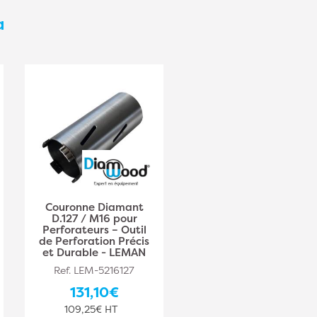
a
Couronne Diamant
Couronne Trépan D.68
D.127 / M16 pour
mm – Lu. 50 mm –
Perforateurs – Outil
Précision et Efficacité
de Perforation Précis
– ALSAFIX - ALSAFIX
et Durable - LEMAN
Ref. ALS-PO21322
Ref. LEM-5216127
211,90€
131,10€
176,58€ HT
109,25€ HT