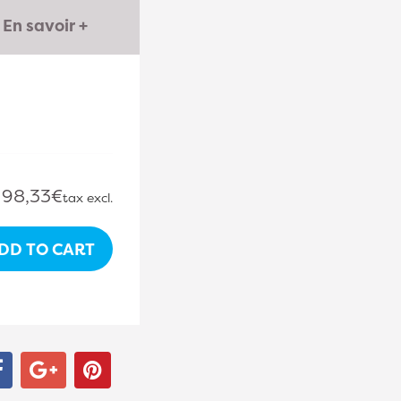
En savoir +
98,33€
tax excl.
DD TO CART