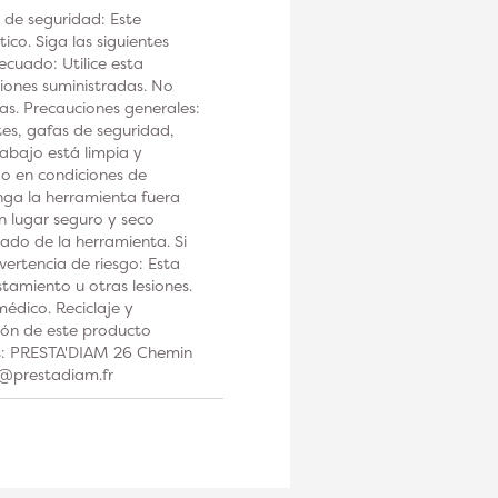
 de seguridad: Este
co. Siga las siguientes
ecuado: Utilice esta
iones suministradas. No
tas. Precauciones generales:
tes, gafas de seguridad,
rabajo está limpia y
 o en condiciones de
a la herramienta fuera
n lugar seguro y seco
ado de la herramienta. Si
ertencia de riesgo: Esta
tamiento u otras lesiones.
édico. Reciclaje y
ción de este producto
os: PRESTA'DIAM 26 Chemin
t@prestadiam.fr