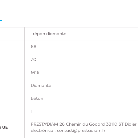
Trépan diamanté
68
70
M16
Diamanté
Béton
1
PRESTA'DIAM 26 Chemin du Godard 38110 ST Didier 
e UE
electrónico : contact@prestadiam.fr