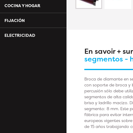
COCINA Y HOGAR
FIJACIÓN
ELECTRICIDAD
En savoir + su
segmentos - 
Broca de diamante en se
con soporte de broca y b
percusión sólo debe util
segmentos de alta calid
brisa y ladrillo macizo
segmento: 8 mm. Este pr
fábrica para evitar inte
europeas vigentes sobre
de 15 años trabajando c