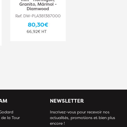
Granito, Mármol -
Diamwood
Diamwood
Ref. DW-PLA381387001
Ref. DW-PLA381387000
68,50€
80,30€
57,08€ HT
66,92€ HT
IAM
NEWSLETTER
 Godard
Inscrivez-vous pour recevoir nos
 de la Tour
actualités, promotions et bien plus
encore !