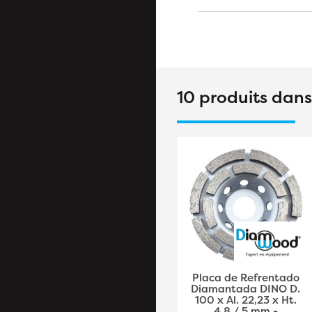
10 produits dan
Placa de
Placa de Refrentado
revestimiento PCD
Diamantada DINO D.
GREEN GRINDER D.125
100 x Al. 22,23 x Ht.
x Al.22,23 mm x 6 PKD
4,8 / 5 mm -