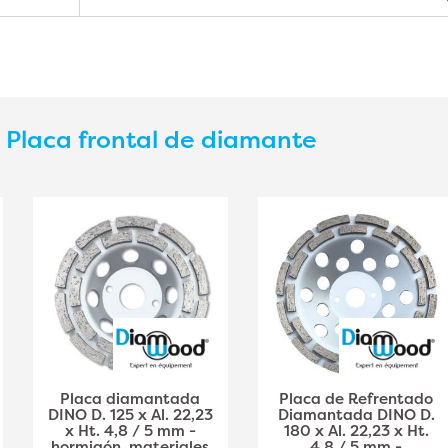
s
Placa frontal de diamante
Placa diamantada
Placa de Refrentado
DINO D. 125 x Al. 22,23
Diamantada DINO D.
x Ht. 4,8 / 5 mm -
180 x Al. 22,23 x Ht.
hormigón, materiales
4,8 / 5 mm -