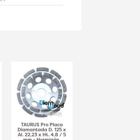
TAURUS Pro Placa
AKILA Pro Placa
Diamantada D. 125 x
Diamantada D. 125 x
Al. 22,23 x Ht. 4,8 / 5
Al. 22,23 x Ht. 6 mm -
mm - Hormigón,
Hormigón, Granito -