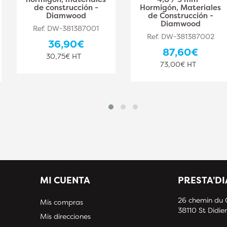
de construcción -
Hormigón, Materiales
Diamwood
de Construcción -
Diamwood
Ref. DW-381387001
Ref. DW-381387002
36,90€
87,60€
30,75€ HT
73,00€ HT
MI CUENTA
PRESTA'D
26 chemin du
Mis compras
38110 St Didier
Mis direcciones