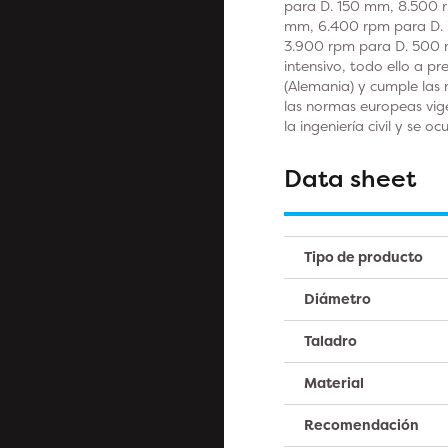
para D. 150 mm, 8.500 
mm, 6.400 rpm para D.
3.900 rpm para D. 500 
intensivo, todo ello a p
(Alemania) y cumple las 
las normas europeas vig
la ingeniería civil y se
Data sheet
Tipo de producto
Diámetro
Taladro
Material
Recomendación