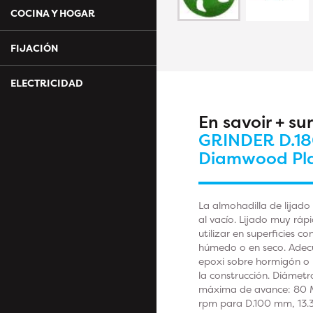
COCINA Y HOGAR
FIJACIÓN
ELECTRICIDAD
En savoir + su
GRINDER D.180
Diamwood Pl
La almohadilla de lijad
al vacío. Lijado muy rápi
utilizar en superficies c
húmedo o en seco. Adecu
epoxi sobre hormigón o m
la construcción. Diámetr
máxima de avance: 80 M
rpm para D.100 mm, 13.