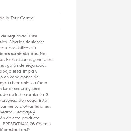
de la Tour Correo
 de seguridad: Este
co. Siga las siguientes
ecuado: Utilice esta
iones suministradas. No
tas. Precauciones generales:
tes, gafas de seguridad,
rabajo está limpia y
 o en condiciones de
a la herramienta fuera
n lugar seguro y seco
ado de la herramienta. Si
ertencia de riesgo: Esta
tamiento u otras lesiones.
édico. Reciclaje y
ción de este producto
os: PRESTA'DIAM 26 Chemin
t@prestadiam.fr