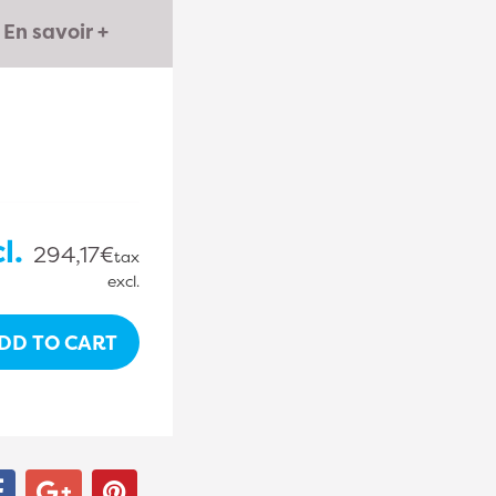
En savoir +
l.
294,17€
tax
excl.
DD TO CART