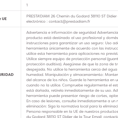
1
PRESTA'DIAM 26 Chemin du Godard 38110 ST Didier 
e UE
electrónico : contact@prestadiam.fr
Advertencia e información de seguridad Advertencia
producto está destinado al uso profesional y domésti
instrucciones para garantizar un uso seguro: Uso ad
herramienta únicamente de acuerdo con las instrucc
utilice esta herramienta para aplicaciones no previs
Utilice siempre equipo de protección personal (guan
protección auditiva). Asegúrese de que la zona de t
despejada. No utilice la herramienta cerca del agua
GURIDAD
humedad. Manipulación y almacenamiento: Manteng
del alcance de los niños. Guarde la herramienta en u
cuando no la utilice. Compruebe regularmente el est
está dañada, retírela inmediatamente de su uso. Adv
herramienta puede presentar riesgo de cortes, aplas
En caso de lesiones, consulte inmediatamente a un m
eliminación: Siga la normativa local para la elimina
Persona responsable en la UE de nuestros product
du Godard 38110 ST Didier de la Tour Email: contac