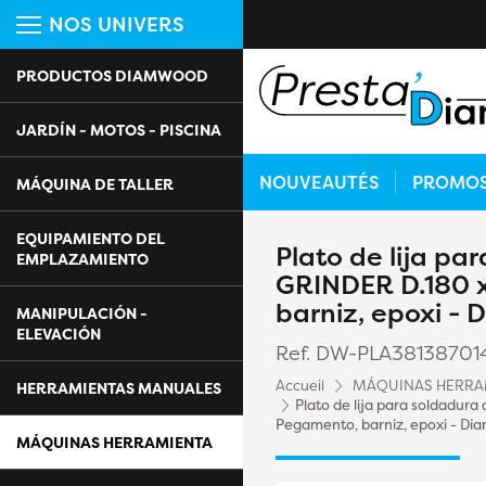
NOS UNIVERS
PRODUCTOS DIAMWOOD
JARDÍN - MOTOS - PISCINA
NOUVEAUTÉS
PROMO
MÁQUINA DE TALLER
EQUIPAMIENTO DEL
Plato de lija pa
EMPLAZAMIENTO
GRINDER D.180 x
barniz, epoxi -
MANIPULACIÓN -
ELEVACIÓN
Ref. DW-PLA38138701
Accueil
MÁQUINAS HERRA
HERRAMIENTAS MANUALES
Plato de lija para soldadur
Pegamento, barniz, epoxi - D
MÁQUINAS HERRAMIENTA