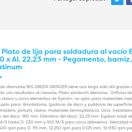
r
Plato de lija para soldadura al vacío
 x Al. 22,23 mm - Pegamento, barniz,
atinum
o de diamante BIG GREEN GRINDER tiene una larga vida útil gracias 
do con resultados sin ranuras. Plato sándwich silencioso. Orificios 
on clavos u otros elementos de fijación, no apto para materiales metá
ado para: Amoladoras, lijadoras de disco y pulidoras de superficie
adera, pintura, resina, materiales termoplásticos. Usos: Instaladore
o del disco: 180 mm. Diámetro del disco: 22,23 mm. Espesor total d
/S hasta D. 230 mm y 100 M/S para otros diámetros. Velocidad m
300 rpm para D. 115 mm, 12.250 rpm para D.125 mm, 10.930 rpm p