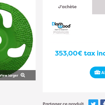
J'achète
353,00€
tax inc
A
View larger
Partager ce produit