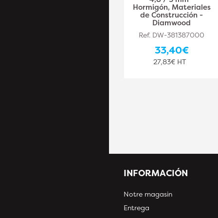
4,5 mm - Epoxy,
Hormigón, Materiales
Hormigón, Asfalto -
de Construcción -
Diamwood
Diamwood
Ref. DW-PLA381387006
Ref. DW-381387000
198,10€
33,40€
165,08€ HT
27,83€ HT
INFORMACIÓN
Notre magasin
Entrega