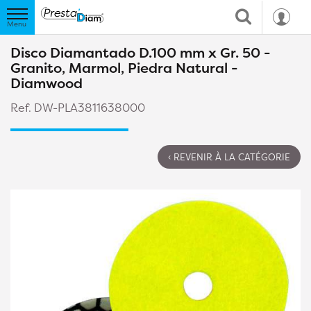
Disco Diamantado D.100 mm x Gr. 50 -
Granito, Marmol, Piedra Natural -
Diamwood
Ref. DW-PLA3811638000
‹ REVENIR À LA CATÉGORIE