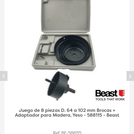
 +
Trepans Acier Bi-Métal Ø168 H38 – Outil de P
east
Précis et Durable - LEMAN
Ref. LEM-38.168