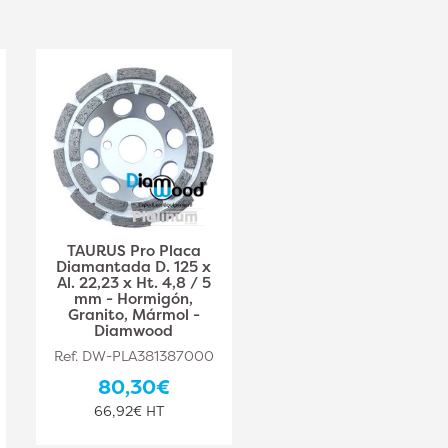
TAURUS Pro Placa
AKILA Pro Placa
Diamantada D. 125 x
Diamantada D. 125 x
Al. 22,23 x Ht. 4,8 / 5
Al. 22,23 x Ht. 6 mm -
mm - Hormigón,
Hormigón, Granito -
Granito, Mármol -
Diamwood
Diamwood
Ref. DW-PLA381387001
Ref. DW-PLA381387000
68,50€
80,30€
57,08€ HT
66,92€ HT