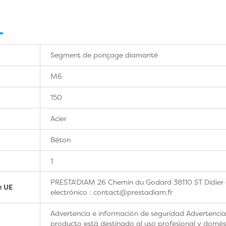
Segment de ponçage diamanté
M6
150
Acier
Béton
1
PRESTA'DIAM 26 Chemin du Godard 38110 ST Didier 
e UE
electrónico : contact@prestadiam.fr
Advertencia e información de seguridad Advertencia
producto está destinado al uso profesional y domésti