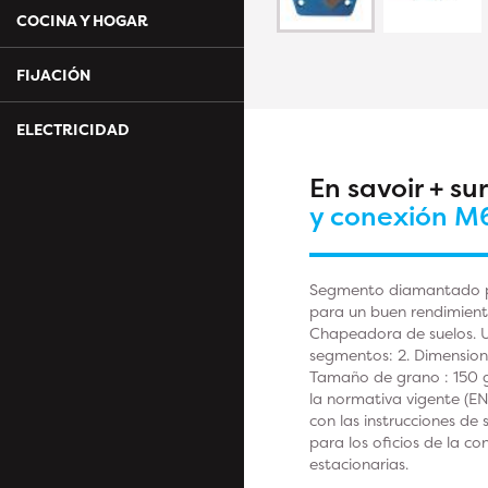
COCINA Y HOGAR
FIJACIÓN
ELECTRICIDAD
En savoir + su
y conexión M
Segmento diamantado par
para un buen rendimient
Chapeadora de suelos. Us
segmentos: 2. Dimensione
Tamaño de grano : 150 g
la normativa vigente (EN
con las instrucciones d
para los oficios de la con
estacionarias.