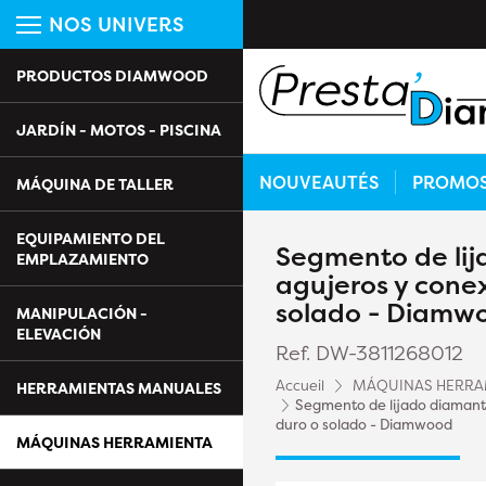
NOS UNIVERS
PRODUCTOS DIAMWOOD
JARDÍN - MOTOS - PISCINA
NOUVEAUTÉS
PROMO
MÁQUINA DE TALLER
EQUIPAMIENTO DEL
Segmento de lij
EMPLAZAMIENTO
agujeros y cone
solado - Diamw
MANIPULACIÓN -
ELEVACIÓN
Ref. DW-3811268012
Accueil
MÁQUINAS HERRA
HERRAMIENTAS MANUALES
Segmento de lijado diamant
duro o solado - Diamwood
MÁQUINAS HERRAMIENTA