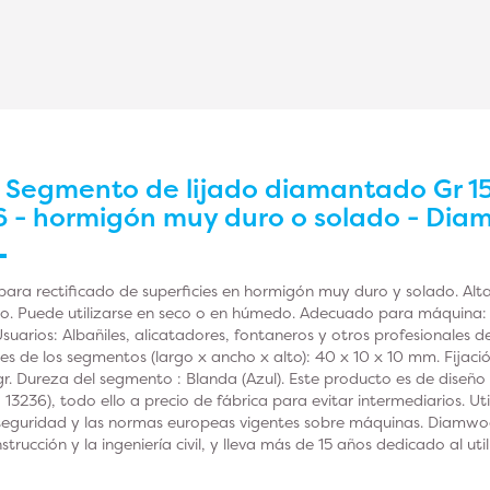
r
Segmento de lijado diamantado Gr 15
6 - hormigón muy duro o solado - Di
a rectificado de superficies en hormigón muy duro y solado. Alt
o. Puede utilizarse en seco o en húmedo. Adecuado para máquina: L
uarios: Albañiles, alicatadores, fontaneros y otros profesionales d
s de los segmentos (largo x ancho x alto): 40 x 10 x 10 mm. Fijación
r. Dureza del segmento : Blanda (Azul). Este producto es de diseñ
 13236), todo ello a precio de fábrica para evitar intermediarios. U
e seguridad y las normas europeas vigentes sobre máquinas. Diamw
strucción y la ingeniería civil, y lleva más de 15 años dedicado al uti