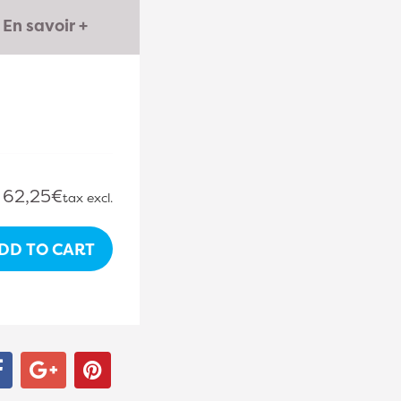
En savoir +
62,25€
tax excl.
DD TO CART