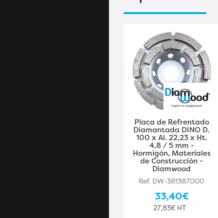
Placa de
Placa de Refrentado
revestimiento PCD
Diamantada DINO D.
GREEN GRINDER D.125
100 x Al. 22,23 x Ht.
x Al.22,23 mm x 6 PKD
4,8 / 5 mm -
4,5 mm - Epoxy,
Hormigón, Materiales
Hormigón, Asfalto -
de Construcción -
Diamwood
Diamwood
Ref. DW-PLA381387006
Ref. DW-381387000
198,10€
33,40€
165,08€ HT
27,83€ HT