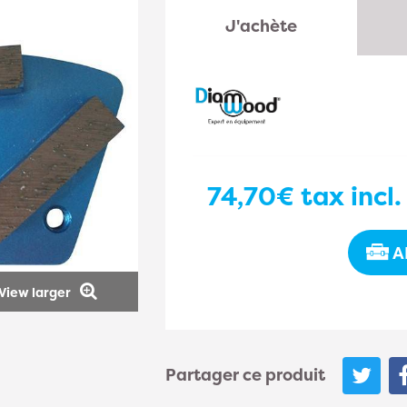
J'achète
74,70€
tax incl.
A
View larger
Partager ce produit