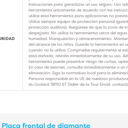
instrucciones para garantizar un uso seguro: Uso ad
herramienta únicamente de acuerdo con las instrucc
utilice esta herramienta para aplicaciones no previs
Utilice siempre equipo de protección personal (guan
protección auditiva). Asegúrese de que la zona de t
despejada. No utilice la herramienta cerca del agua
GURIDAD
humedad. Manipulación y almacenamiento: Manteng
del alcance de los niños. Guarde la herramienta en u
cuando no la utilice. Compruebe regularmente el est
está dañada, retírela inmediatamente de su uso. Adv
herramienta puede presentar riesgo de cortes, aplas
En caso de lesiones, consulte inmediatamente a un m
eliminación: Siga la normativa local para la elimina
Persona responsable en la UE de nuestros product
du Godard 38110 ST Didier de la Tour Email: contac
s
Placa frontal de diamante