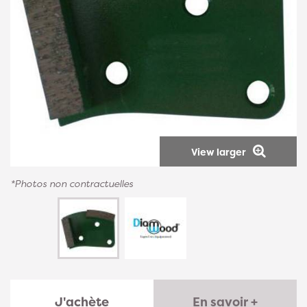
View larger
*Photos non contractuelles
J'achète
En savoir +