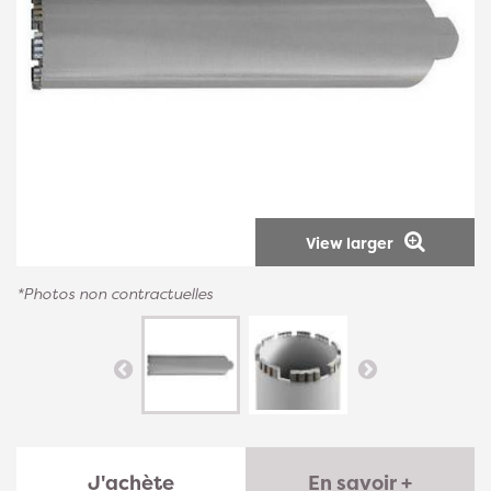
View larger
*Photos non contractuelles
J'achète
En savoir +