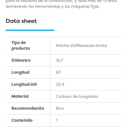
para la industria de la construcción, y lleva más de 15 años
dominando las herramientas y las máquinas fijas.
Data sheet
Tipo de
Mèche d'affleureuse droite
producto
Diámetro
12,7
Longitud
67
Longitud útil
25,4
Material
Carburo de tungsteno
Recomendación
Bois
Contenido
1