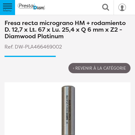
Fresa recta micrograno HM + rodamiento
D. 12,7 x Lt. 67 x Lu. 25,4 x Q 6 mm x Z2 -
Diamwood Platinum
Ref. DW-PLA466469002
‹ REVENIR À LA CATÉGORIE