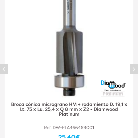
19,1 x
Fresa recta micrograno HM + rodamiento D. 1
od
Lt. 71 x Lu. 25,4 x Q 8 mm x Z2 - Diamwood Pl
Ref. DW-PLA466469003
66,50€