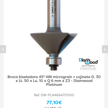
Mèche Affleureuse à Chanfreiner 10-45° HM D.30 LT
53 - Précision et Finition Parfaite - LEMAN
Ref. LEM-5688.745.00
70,60€