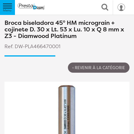
Broca biseladora 45° HM micrograin +
cojinete D. 30 x Lt. 53 x Lu. 10 x Q 8 mm x
Z3 - Diamwood Platinum
Ref. DW-PLA466470001
‹ REVENIR À LA CATÉGORIE