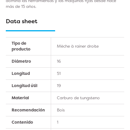
domina las herramientas y las máquinas fijas desde hace
más de 15 años.
Data sheet
Tipo de
Mèche à rainer droite
producto
Diámetro
16
Longitud
51
Longitud útil
19
Material
Carburo de tungsteno
Recomendación
Bois
Contenido
1