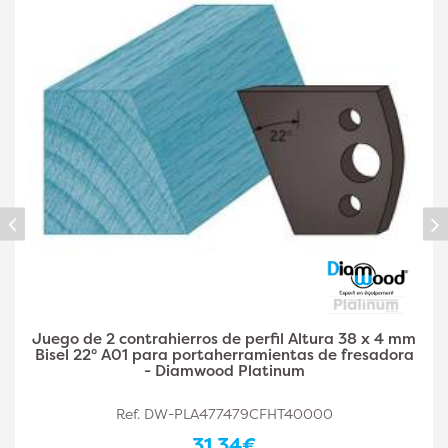
Juego de 2 contrahierros de perfil A03 de 38 x 4
mm de altura y doble filete para
portaherramientas de fresadora - Diamwood Plat
Ref. DW-PLA477479CFHT40002
31,34€