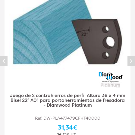
Juego de 2 contrahierros de perfil A03 de 38 x 4
mm de altura y doble filete para
portaherramientas de fresadora - Diamwood Plat
Ref. DW-PLA477479CFHT40002
31,34€
26,12€ HT