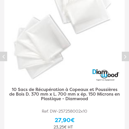
ières
10 Sacs de Récupération à Copeaux et Pouss
ons en
de Bois D. 500 mm x L. 1400 mm x ép. 150 Mi
en Plastique - Diamwood
Ref. DW-257258003x10
44,10€
36,75€ HT