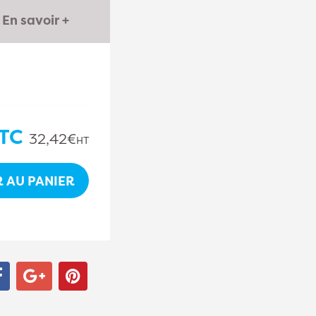
En savoir +
TC
32,42€
HT
 AU PANIER