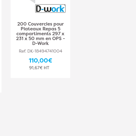
200 Couvercles pour
200 Lunch Box Boîtes
Plateaux Repas 5
Menu 3
compartiments 297 x
Compartiments 229 x
231 x 50 mm en OPS -
229 x 44,8 mm en
D-Work
Pulpe de Canne
Biodégradables
Ref. DK-18494741004
Usage Unique - D-
Work
110,00€
Ref. DK-18494741005
91,67€ HT
108,10€
90,08€ HT