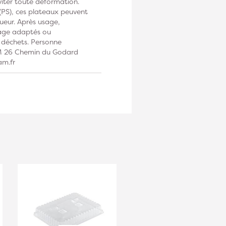
viter toute déformation.
(PS), ces plateaux peuvent
gueur. Après usage,
lage adaptés ou
 déchets. Personne
AM 26 Chemin du Godard
am.fr