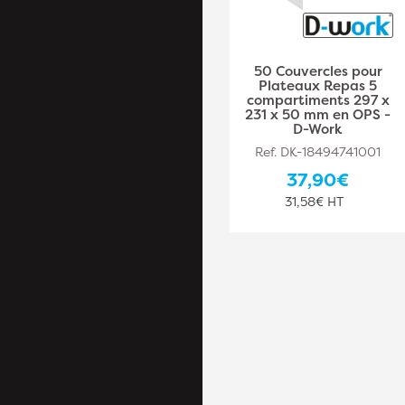
200 Lunch Box Boîtes
50 Couvercles pour
Menu 3
Plateaux Repas 5
Compartiments 229 x
compartiments 297 x
229 x 44,8 mm en
231 x 50 mm en OPS -
Pulpe de Canne
D-Work
Biodégradables
Ref. DK-18494741001
Usage Unique - D-
Work
37,90€
Ref. DK-18494741005
31,58€ HT
108,10€
90,08€ HT