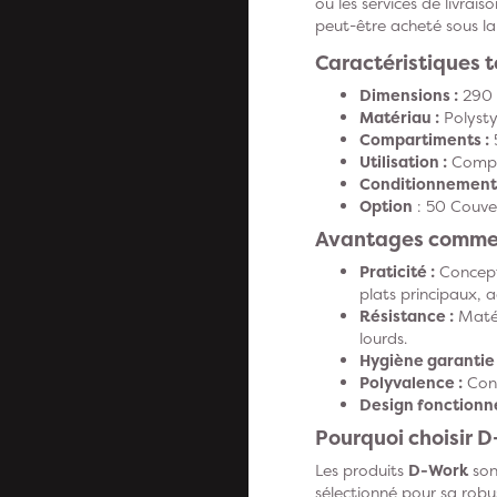
ou les services de livra
peut-être acheté sous l
Caractéristiques 
Dimensions :
290 
Matériau :
Polysty
Compartiments :
5
Utilisation :
Compat
Conditionnement 
Option
: 50 Couve
Avantages comme
Praticité :
Concepti
plats principaux,
Résistance :
Matér
lourds.
Hygiène garantie 
Polyvalence :
Conv
Design fonctionne
Pourquoi choisir 
Les produits
D-Work
son
sélectionné pour sa robus