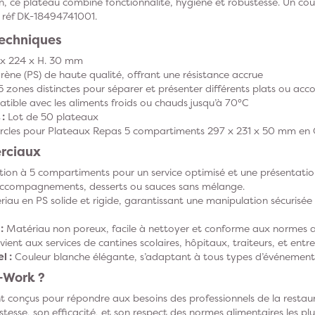
ison, ce plateau combine fonctionnalité, hygiène et robustesse. Un c
a réf DK-18494741001.
techniques
x 224 x H. 30 mm
rène (PS) de haute qualité, offrant une résistance accrue
 zones distinctes pour séparer et présenter différents plats ou 
ible avec les aliments froids ou chauds jusqu’à 70°C
:
Lot de 50 plateaux
rcles pour Plateaux Repas 5 compartiments 297 x 231 x 50 mm en
rciaux
on à 5 compartiments pour un service optimisé et une présentation
 accompagnements, desserts ou sauces sans mélange.
iau en PS solide et rigide, garantissant une manipulation sécurisé
:
Matériau non poreux, facile à nettoyer et conforme aux normes a
ient aux services de cantines scolaires, hôpitaux, traiteurs, et entre
l :
Couleur blanche élégante, s’adaptant à tous types d’événements
D-Work ?
t conçus pour répondre aux besoins des professionnels de la restaur
tesse, son efficacité, et son respect des normes alimentaires les plu