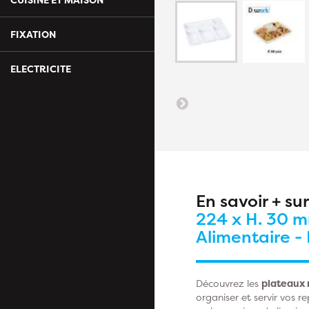
FIXATION
ELECTRICITE
En savoir + su
224 x H. 30 m
Alimentaire -
Découvrez les
plateaux 
organiser et servir vos r