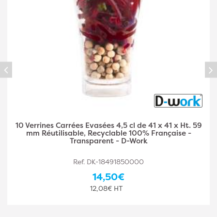
 59
40 Verrines Carrées Biseautées 5 cl de 50 x 50 x 
45 mm Réutilisable, Recyclable 100% Française
Transparent - D-Work
Ref. DK-18491850001
18,90€
15,75€ HT