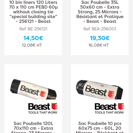
10 bin liners 120 Liters
Sac Poubelle 35L
70 x 110 cm PEBD 60µ
50x60 cm - Extra
without closing tie
Strong, 25 Microns -
"special building site"
Résistant et Pratique
- 256121 - Beast
- Beast - Beast
Ref. BE-256121
Ref. BEA-256001
14,50€
19,30€
12,08€ HT
16,08€ HT
Sac Poubelle 120L
Sac Poubelle 10 pcs
70x110 cm - Extra
60x75 cm - 60L, 20
Strong, 23 Microns -
Microns - Résistant et