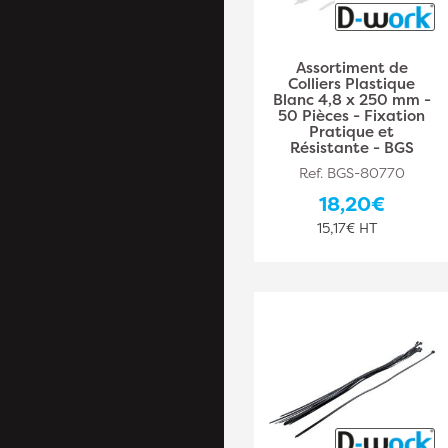
Assortiment de
Colliers Plastique
Blanc 4,8 x 250 mm -
50 Pièces - Fixation
Pratique et
Résistante - BGS
Ref. BGS-80770
18,20€
15,17€ HT