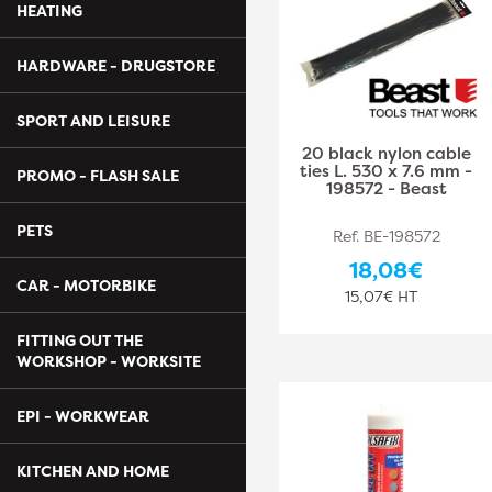
HEATING
HARDWARE - DRUGSTORE
SPORT AND LEISURE
20 black nylon cable
ties L. 530 x 7.6 mm -
PROMO - FLASH SALE
198572 - Beast
PETS
Ref. BE-198572
18,08€
CAR - MOTORBIKE
15,07€ HT
FITTING OUT THE
WORKSHOP - WORKSITE
EPI - WORKWEAR
KITCHEN AND HOME