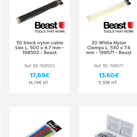
30 black nylon cable
20 White Nylon
ties L. 500 x 4.7 mm -
Clamps L. 530 x 7.6
198502 - Beast
mm - 198571 - Beast
Ref. BE-198502
Ref. BE-198571
17,69€
13,60€
14,74€ HT
11,33€ HT