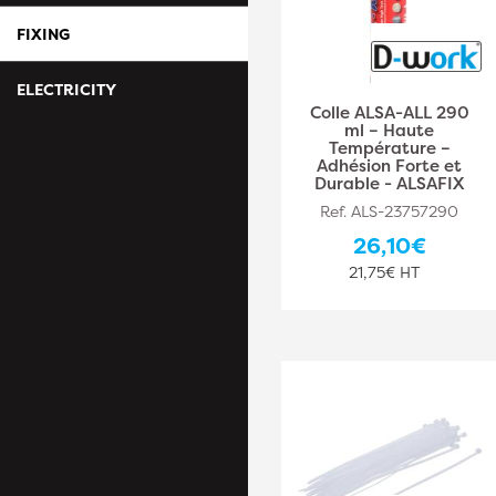
FIXING
ELECTRICITY
Colle ALSA-ALL 290
ml – Haute
Température –
Adhésion Forte et
Durable - ALSAFIX
Ref. ALS-23757290
26,10€
21,75€ HT