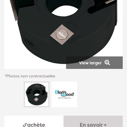
View larger
*Photos non contractuelles
J'achète
En savoir +