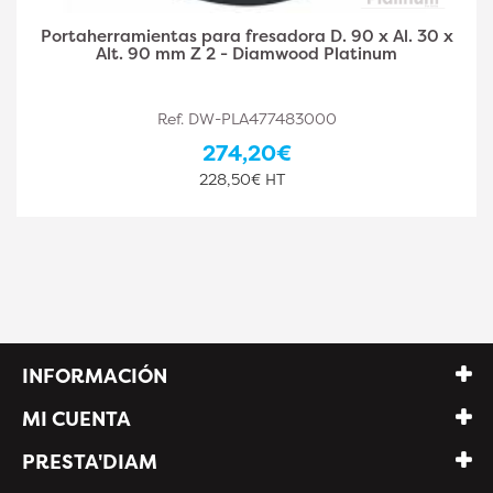
Portaherramientas de fresadora para ranurar y
perfilar D. 90 x Al. 30 x Alt. 40 mm Z 2 y V 1+1 -
Diamwood Platinum
Ref. DW-PLA477483002
182,50€
152,08€ HT
INFORMACIÓN
MI CUENTA
PRESTA'DIAM