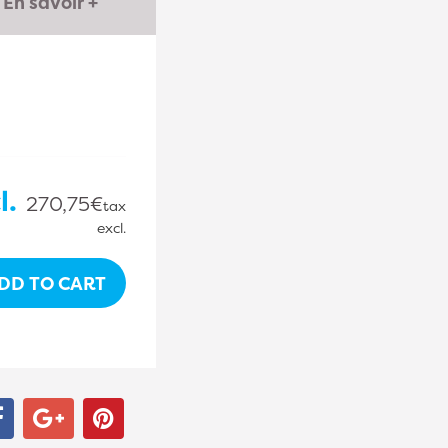
En savoir +
l.
270,75€
tax
excl.
DD TO CART