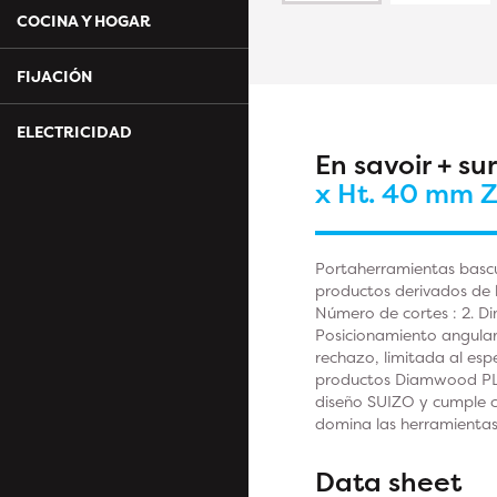
COCINA Y HOGAR
FIJACIÓN
ELECTRICIDAD
En savoir + su
x Ht. 40 mm 
Portaherramientas bascu
productos derivados de 
Número de cortes : 2. Di
Posicionamiento angular 
rechazo, limitada al es
productos Diamwood PLAT
diseño SUIZO y cumple c
domina las herramientas
Data sheet