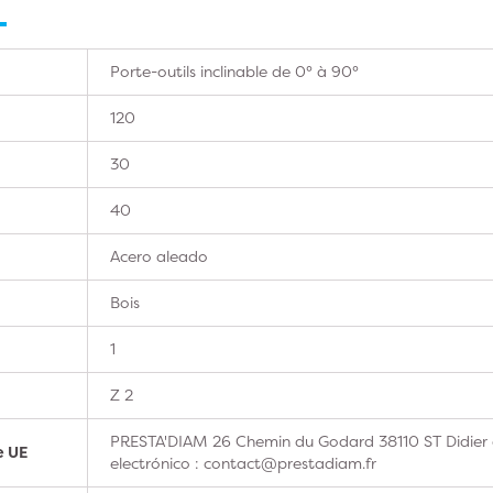
Porte-outils inclinable de 0° à 90°
120
30
40
Acero aleado
Bois
1
Z 2
PRESTA'DIAM 26 Chemin du Godard 38110 ST Didier 
e UE
electrónico : contact@prestadiam.fr