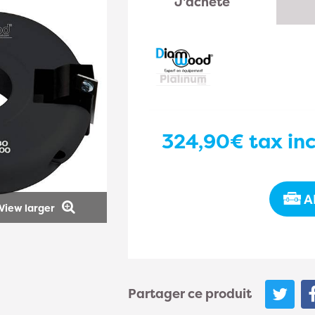
J'achète
324,90€
tax inc
A
View larger
Partager ce produit