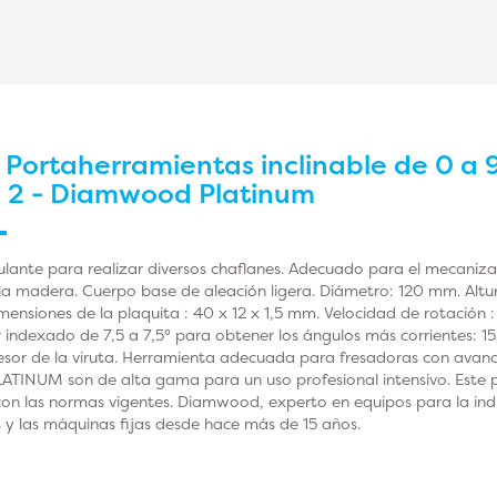
r
Portaherramientas inclinable de 0 a 9
Z 2 - Diamwood Platinum
lante para realizar diversos chaflanes. Adecuado para el mecani
la madera. Cuerpo base de aleación ligera. Diámetro: 120 mm. Altu
mensiones de la plaquita : 40 x 12 x 1,5 mm. Velocidad de rotación
indexado de 7,5 a 7,5° para obtener los ángulos más corrientes: 15,
pesor de la viruta. Herramienta adecuada para fresadoras con avan
INUM son de alta gama para un uso profesional intensivo. Este p
on las normas vigentes. Diamwood, experto en equipos para la indus
 y las máquinas fijas desde hace más de 15 años.