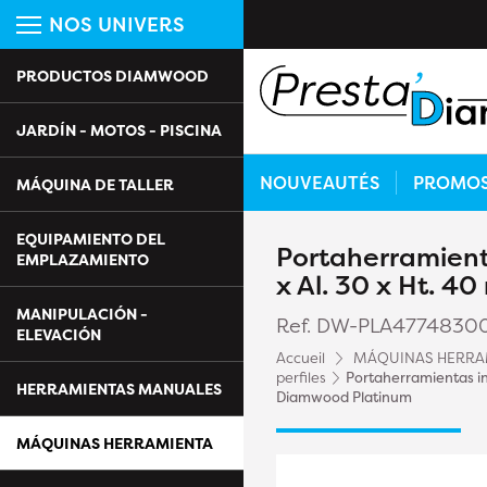
NOS UNIVERS
PRODUCTOS DIAMWOOD
JARDÍN - MOTOS - PISCINA
NOUVEAUTÉS
PROMO
MÁQUINA DE TALLER
EQUIPAMIENTO DEL
Portaherramienta
EMPLAZAMIENTO
x Al. 30 x Ht. 
MANIPULACIÓN -
Ref. DW-PLA4774830
ELEVACIÓN
Accueil
MÁQUINAS HERRA
perfiles
Portaherramientas inc
HERRAMIENTAS MANUALES
Diamwood Platinum
MÁQUINAS HERRAMIENTA