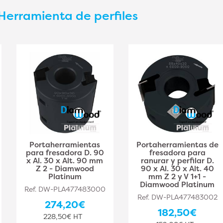
Herramienta de perfiles
Portaherramientas
Portaherramientas de
para fresadora D. 90
fresadora para
x Al. 30 x Alt. 90 mm
ranurar y perfilar D.
Z 2 - Diamwood
90 x Al. 30 x Alt. 40
Platinum
mm Z 2 y V 1+1 -
Diamwood Platinum
Ref. DW-PLA477483000
Ref. DW-PLA477483002
274,20€
182,50€
228,50€ HT