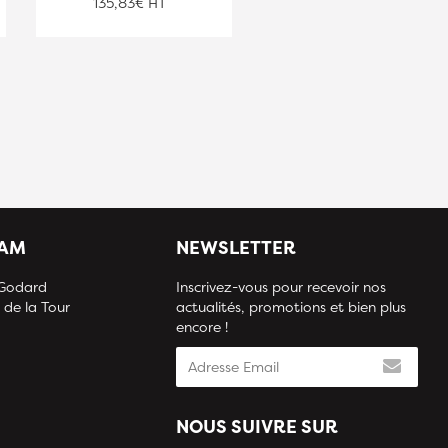
135,83€ HT
173,17€ HT
IAM
NEWSLETTER
 Godard
Inscrivez-vous pour recevoir nos
 de la Tour
actualités, promotions et bien plus
encore !
NOUS SUIVRE SUR