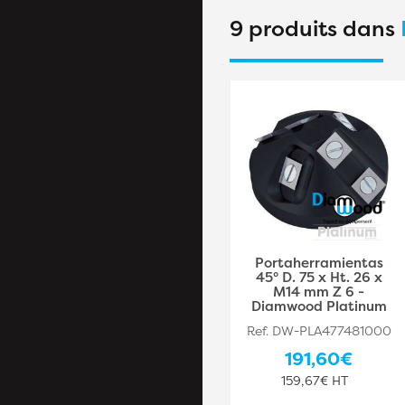
9 produits dans
Portaherramientas
Portaherramientas
para fresadora de
45° D. 75 x Ht. 26 x
perfil y contraperfil
M14 mm Z 6 -
desde abajo D. 150 x
Diamwood Platinum
Al. 30 x Alt. 14,7 x Avt.
Ref. DW-PLA477481000
17 mm Z 2 -
Diamwood Pl
191,60€
Ref. DW-PLA477483011
159,67€ HT
445,90€