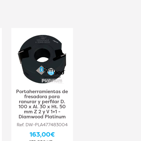
Portaherramientas de
Portaherramientas de
fresadora para
fresadora para
ranurar y perfilar D.
ranurar y perfilar D.
100 x Al. 30 x Ht. 50
120 x Al. 50 x Ht. 50
mm Z 2 y V 1+1 -
mm Z 2 y V 1+1 -
Diamwood Platinum
Diamwood Platinum
Ref. DW-PLA477483004
Ref. DW-PLA477483005
163,00€
207,80€