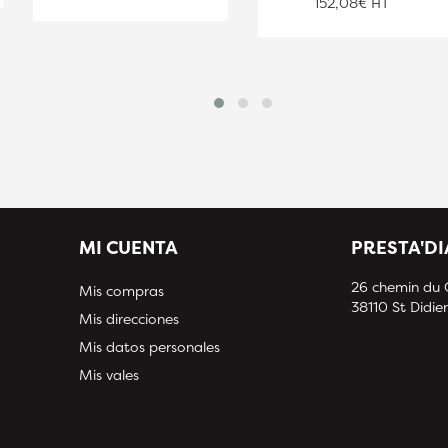
152,08€ HT
MI CUENTA
PRESTA'D
26 chemin du
Mis compras
38110 St Didier
Mis direcciones
Mis datos personales
Mis vales