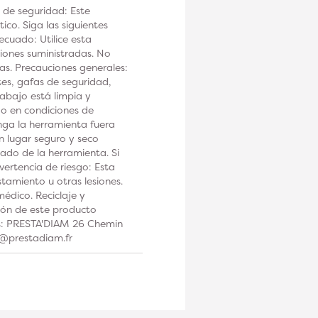
 de seguridad: Este
co. Siga las siguientes
ecuado: Utilice esta
iones suministradas. No
tas. Precauciones generales:
tes, gafas de seguridad,
rabajo está limpia y
 o en condiciones de
a la herramienta fuera
n lugar seguro y seco
ado de la herramienta. Si
ertencia de riesgo: Esta
tamiento u otras lesiones.
édico. Reciclaje y
ción de este producto
os: PRESTA'DIAM 26 Chemin
t@prestadiam.fr