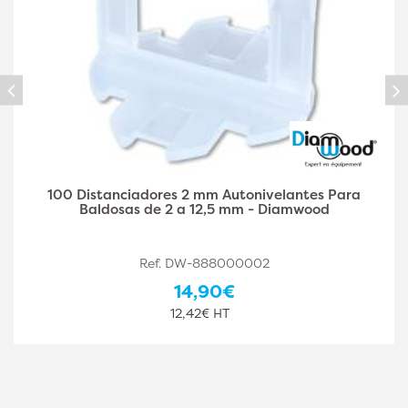
Alicates de cuña de cruceta autonivelantes -
Diamwood
Ref. DW-888000004
16,50€
13,75€ HT